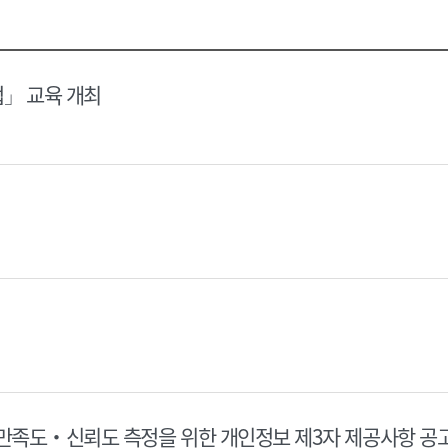
택
택
달
달
력
력
법」 교육 개최
 만족도‧신뢰도 측정을 위한 개인정보 제3자 제공사항 공