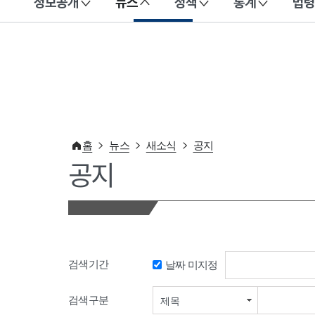
정보공개
뉴스
정책
통계
법령
이 누리집은 대한민국 공식 전자정부 누리집입니다.
홈
뉴스
새소식
공지
공지
검색기간
날짜 미지정
검색기간 시작일
검색구분
제목