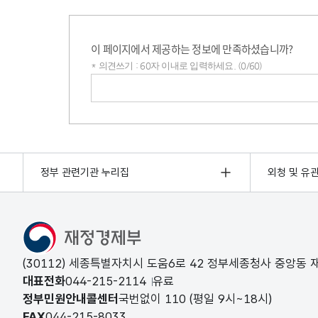
이 페이지에서 제공하는 정보에 만족하셨습니까?
* 의견쓰기 : 60자 이내로 입력하세요. (0/60)
의견쓰기
정부 관련기관 누리집
외청 및 유
(30112) 세종특별자치시 도움6로 42 정부세종청사 중앙동
대표전화
044-215-2114
유료
정부민원안내콜센터
국번없이
110
(평일 9시~18시)
FAX
044-215-8033