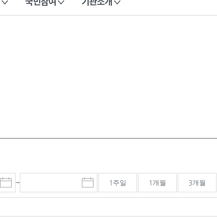
국민참여
기관소개
~
1주일
1개월
3개월
시
종
검색기간 종료일
작
료
일
일
선
선