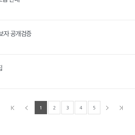
후보자 공개검증
집
1
2
3
4
5