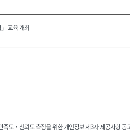
택
택
달
달
력
력
법」 교육 개최
 만족도‧신뢰도 측정을 위한 개인정보 제3자 제공사항 공