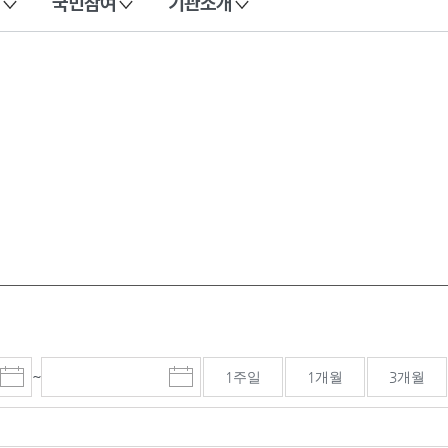
국민참여
기관소개
~
1주일
1개월
3개월
시
종
검색기간 종료일
작
료
일
일
선
선