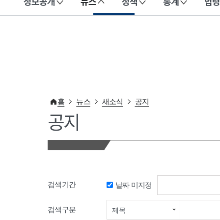
정보공개
뉴스
정책
통계
법령
이 누리집은 대한민국 공식 전자정부 누리집입니다.
홈
뉴스
새소식
공지
공지
검색기간
날짜 미지정
검색기간 시작일
검색구분
제목