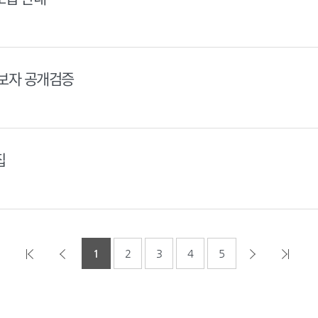
후보자 공개검증
집
1
2
3
4
5