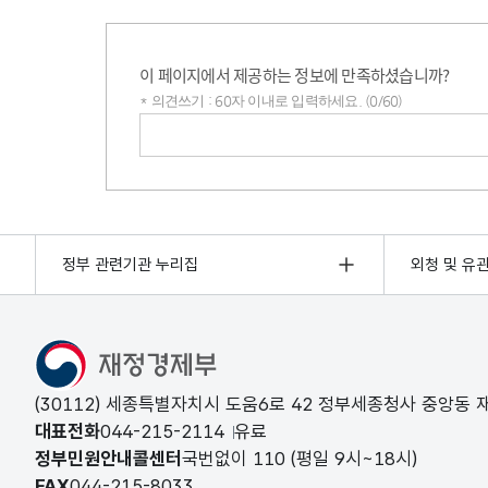
이 페이지에서 제공하는 정보에 만족하셨습니까?
* 의견쓰기 : 60자 이내로 입력하세요. (0/60)
의견쓰기
정부 관련기관 누리집
외청 및 유
(30112) 세종특별자치시 도움6로 42 정부세종청사 중앙동
대표전화
044-215-2114
유료
정부민원안내콜센터
국번없이
110
(평일 9시~18시)
FAX
044-215-8033