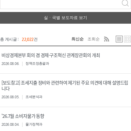
력
구분 선택
실ㆍ국별 보도자료 보기
최신순
조회순
총 게시글 :
22,022
건
비상경제본부 회의 겸 경제·구조혁신 관계장관회의 개최
2026.08.06.
정책조정총괄과
[보도참고] 조세지출 정비와 관련하여 제기된 주요 의견에 대해 설명드립
니다
2026.08.05.
조세분석과
'26.7월 소비자물가 동향
2026.08.04.
물가정책과