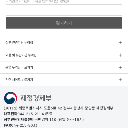
* 의견쓰기 : 60자 이내로 입력하세요. (0/60)
의견
쓰기
정부 관련기관 누리집
외청 및 유관기관 누리집
운영 누리집 바로가기
관련 사이트 바로가기
(30112) 세종특별자치시 도움6로 42 정부세종청사 중앙동 재정경제부
대표전화
044-215-2114
유료
정부민원안내콜센터
국번없이
110
(평일 9시~18시)
FAX
044-215-8033