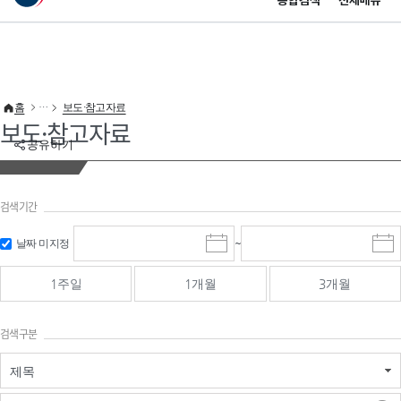
통합검색
전체메뉴
이 누리집은 대한민국 공식 전자정부 누리집입니다.
바로가기 메뉴
홈
보도·참고자료
보도·참고자료
공유하기
검색기간
검색
검색
날짜 미지정
~
시
종
기간 시작
기간 종료
작
료
일
일
일
일
1주일
1개월
3개월
선
선
택
택
달
달
검색구분
력
력
제목
검색구분 - 검색어 입
검색