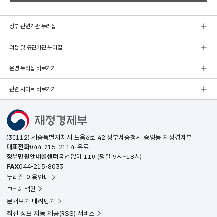
정부 관련기관 누리집
외청 및 유관기관 누리집
운영 누리집 바로가기
관련 사이트 바로가기
(30112) 세종특별자치시 도움6로 42 정부세종청사 중앙동 재정경제부
대표전화
044-215-2114
유료
정부민원안내콜센터
국번없이
110
(평일 9시~18시)
FAX
044-215-8033
누리집 이용안내
ㄱ~ㅎ 색인
문서보기 내려받기
최신 정보 자동 제공(RSS) 서비스