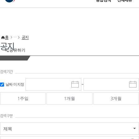
통합검색
전체메뉴
이 누리집은 대한민국 공식 전자정부 누리집입니다.
바로가기 메뉴
홈
공지
공지
공유하기
검색기간
검색
검색
날짜 미지정
~
시
종
기간 시작
기간 종료
작
료
일
일
일
일
1주일
1개월
3개월
선
선
택
택
달
달
검색구분
력
력
제목
검색구분 - 검색어 입
검색