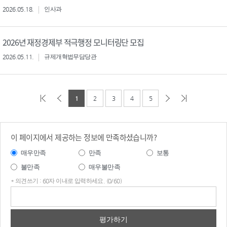
2026.05.18.
인사과
2026년 재정경제부 적극행정 모니터링단 모집
2026.05.11.
규제개혁법무담당관
1
2
3
4
5
이 페이지에서 제공하는 정보에 만족하셨습니까?
매우만족
만족
보통
불만족
매우불만족
* 의견쓰기 : 60자 이내로 입력하세요. (0/60)
의견
쓰기