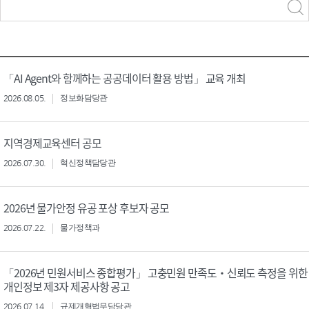
력
구분 선택
「AI Agent와 함께하는 공공데이터 활용 방법」 교육 개최
2026.08.05.
정보화담당관
지역경제교육센터 공모
2026.07.30.
혁신정책담당관
2026년 물가안정 유공 포상 후보자 공모
2026.07.22.
물가정책과
「2026년 민원서비스 종합평가」 고충민원 만족도‧신뢰도 측정을 위한
개인정보 제3자 제공사항 공고
2026.07.14.
규제개혁법무담당관