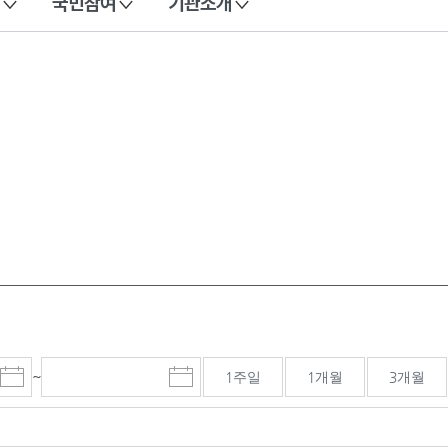
국민참여
기관소개
~
1주일
1개월
3개월
시
종
검색기간 종료일
작
료
일
일
선
선