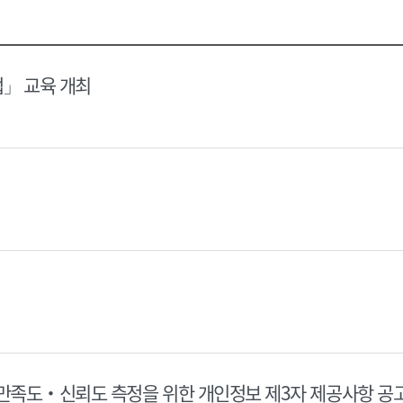
택
택
달
달
력
력
법」 교육 개최
 만족도‧신뢰도 측정을 위한 개인정보 제3자 제공사항 공