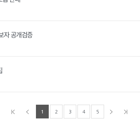
후보자 공개검증
집
1
2
3
4
5