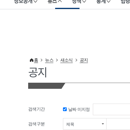
정보공개
뉴스
정책
통계
법령
이 누리집은 대한민국 공식 전자정부 누리집입니다.
홈
뉴스
새소식
공지
공지
검색기간
날짜 미지정
검색기간 시작일
검색구분
제목