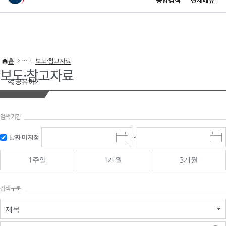
통합검색
전체메뉴
이 누리집은 대한민국 공식 전자정부 누리집입니다.
바로가기 메뉴
홈
보도·참고자료
보도·참고자료
공유하기
검색기간
검색
검색
날짜 미지정
~
시
종
기간 시작
기간 종료
작
료
일
일
일
일
1주일
1개월
3개월
선
선
택
택
달
달
검색구분
력
력
제목
검색구분 - 검색어 입
검색