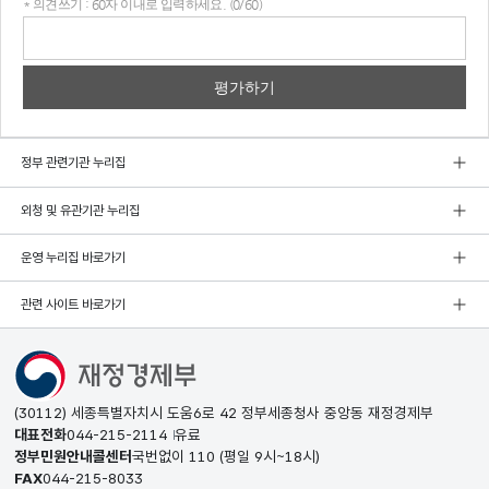
* 의견쓰기 : 60자 이내로 입력하세요. (0/60)
의견
쓰기
정부 관련기관 누리집
외청 및 유관기관 누리집
운영 누리집 바로가기
관련 사이트 바로가기
(30112) 세종특별자치시 도움6로 42 정부세종청사 중앙동 재정경제부
대표전화
044-215-2114
유료
정부민원안내콜센터
국번없이
110
(평일 9시~18시)
FAX
044-215-8033