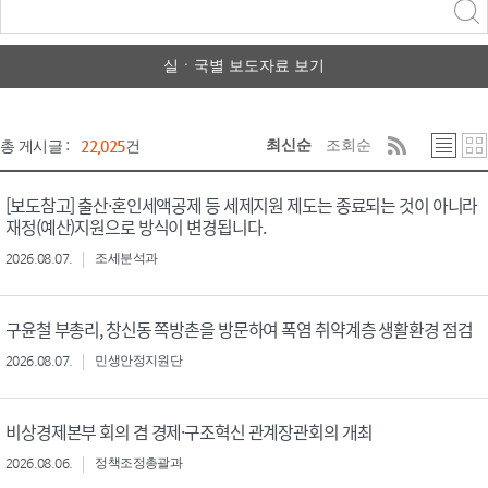
력
구분 선택
실ㆍ국별 보도자료 보기
최신순
조회순
총 게시글 :
22,025
건
[보도참고] 출산·혼인세액공제 등 세제지원 제도는 종료되는 것이 아니라
재정(예산)지원으로 방식이 변경됩니다.
2026.08.07.
조세분석과
구윤철 부총리, 창신동 쪽방촌을 방문하여 폭염 취약계층 생활환경 점검
2026.08.07.
민생안정지원단
비상경제본부 회의 겸 경제·구조혁신 관계장관회의 개최
2026.08.06.
정책조정총괄과