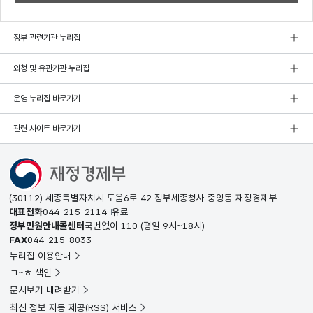
정부 관련기관 누리집
외청 및 유관기관 누리집
운영 누리집 바로가기
관련 사이트 바로가기
(30112) 세종특별자치시 도움6로 42 정부세종청사 중앙동 재정경제부
대표전화
044-215-2114
유료
정부민원안내콜센터
국번없이
110
(평일 9시~18시)
FAX
044-215-8033
누리집 이용안내
ㄱ~ㅎ 색인
문서보기 내려받기
최신 정보 자동 제공(RSS) 서비스