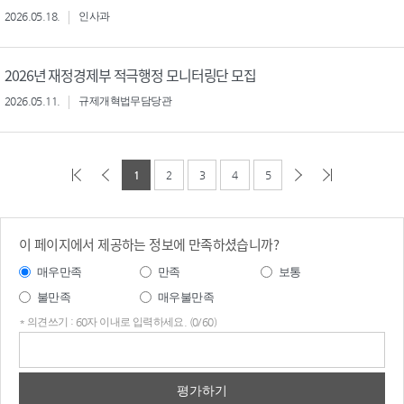
2026.05.18.
인사과
2026년 재정경제부 적극행정 모니터링단 모집
2026.05.11.
규제개혁법무담당관
1
2
3
4
5
이 페이지에서 제공하는 정보에 만족하셨습니까?
매우만족
만족
보통
불만족
매우불만족
* 의견쓰기 : 60자 이내로 입력하세요. (0/60)
의견
쓰기