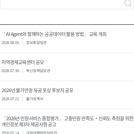
력
구분 선택
「AI Agent와 함께하는 공공데이터 활용 방법」 교육 개최
2026.08.05.
정보화담당관
지역경제교육센터 공모
2026.07.30.
혁신정책담당관
2026년 물가안정 유공 포상 후보자 공모
2026.07.22.
물가정책과
「2026년 민원서비스 종합평가」 고충민원 만족도‧신뢰도 측정을 위한
개인정보 제3자 제공사항 공고
2026.07.14.
규제개혁법무담당관