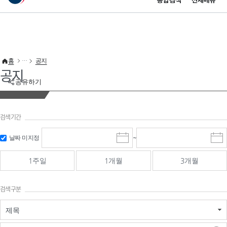
통합검색
전체메뉴
이 누리집은 대한민국 공식 전자정부 누리집입니다.
바로가기 메뉴
홈
공지
공지
공유하기
검색기간
검색
검색
날짜 미지정
~
시
종
기간 시작
기간 종료
작
료
일
일
일
일
1주일
1개월
3개월
선
선
택
택
달
달
검색구분
력
력
제목
검색구분 - 검색어 입
검색