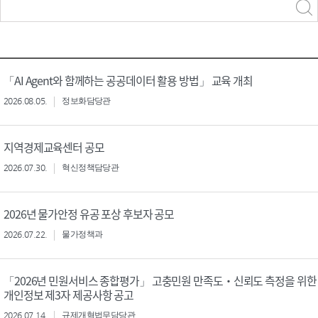
력
구분 선택
「AI Agent와 함께하는 공공데이터 활용 방법」 교육 개최
2026.08.05.
정보화담당관
지역경제교육센터 공모
2026.07.30.
혁신정책담당관
2026년 물가안정 유공 포상 후보자 공모
2026.07.22.
물가정책과
「2026년 민원서비스 종합평가」 고충민원 만족도‧신뢰도 측정을 위한
개인정보 제3자 제공사항 공고
2026.07.14.
규제개혁법무담당관