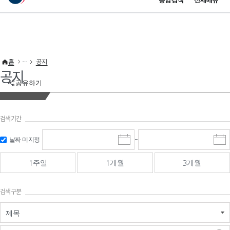
통합검색
전체메뉴
이 누리집은 대한민국 공식 전자정부 누리집입니다.
바로가기 메뉴
홈
공지
공지
공유하기
검색기간
검색
검색
날짜 미지정
~
시
종
기간 시작
기간 종료
작
료
일
일
일
일
1주일
1개월
3개월
선
선
택
택
달
달
검색구분
력
력
제목
검색구분 - 검색어 입
검색