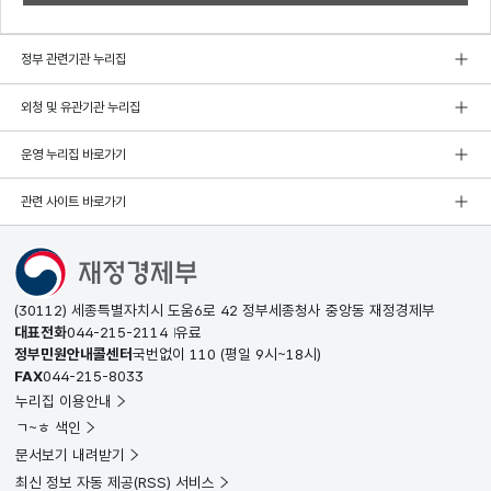
정부 관련기관 누리집
외청 및 유관기관 누리집
운영 누리집 바로가기
관련 사이트 바로가기
(30112) 세종특별자치시 도움6로 42 정부세종청사 중앙동 재정경제부
대표전화
044-215-2114
유료
정부민원안내콜센터
국번없이
110
(평일 9시~18시)
FAX
044-215-8033
누리집 이용안내
ㄱ~ㅎ 색인
문서보기 내려받기
최신 정보 자동 제공(RSS) 서비스