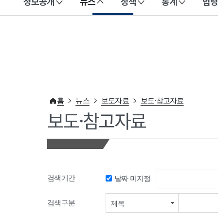
정보공개
뉴스
정책
통계
법령
이 누리집은 대한민국 공식 전자정부 누리집입니다.
홈
뉴스
보도자료
보도·참고자료
보도·참고자료
검색기간
날짜 미지정
검색기간 시작일
검색구분
제목