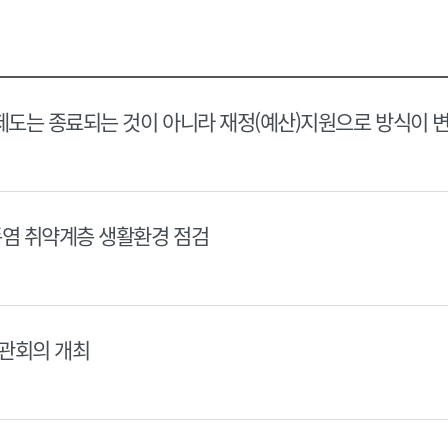
택
택
달
달
력
력
제도는 종료되는 것이 아니라 재정(예산)지원으로 방식이 
폭염 취약계층 생활환경 점검
장관회의 개최