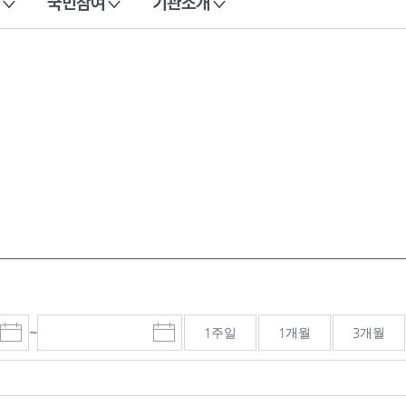
국민참여
기관소개
~
1주일
1개월
3개월
시
종
검색기간 종료일
작
료
일
일
선
선