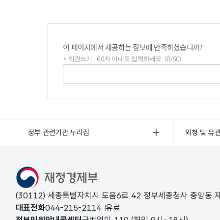
이 페이지에서 제공하는 정보에 만족하셨습니까?
* 의견쓰기 : 60자 이내로 입력하세요. (0/60)
의견쓰기
정부 관련기관 누리집
외청 및 유
(30112) 세종특별자치시 도움6로 42 정부세종청사 중앙동
대표전화
044-215-2114
유료
정부민원안내콜센터
국번없이
110
(평일 9시~18시)