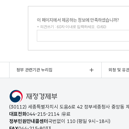
이 페이지에서 제공하는 정보에 만족하셨습니까?
* 의견쓰기 : 60자 이내로 입력하세요. (0/60)
의견쓰기
정부 관련기관 누리집
외청 및 유
(30112) 세종특별자치시 도움6로 42 정부세종청사 중앙동
대표전화
044-215-2114
유료
정부민원안내콜센터
국번없이
110
(평일 9시~18시)
FAX
044-215-8033