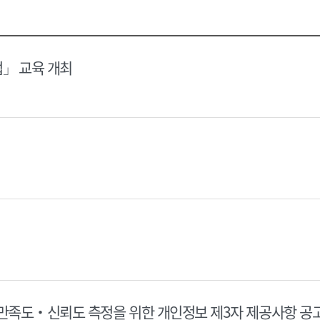
택
택
달
달
력
력
법」 교육 개최
 만족도‧신뢰도 측정을 위한 개인정보 제3자 제공사항 공