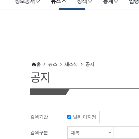
정보공개
뉴스
정책
통계
법령
이 누리집은 대한민국 공식 전자정부 누리집입니다.
홈
뉴스
새소식
공지
공지
검색기간
날짜 미지정
검색기간 시작일
검색구분
제목