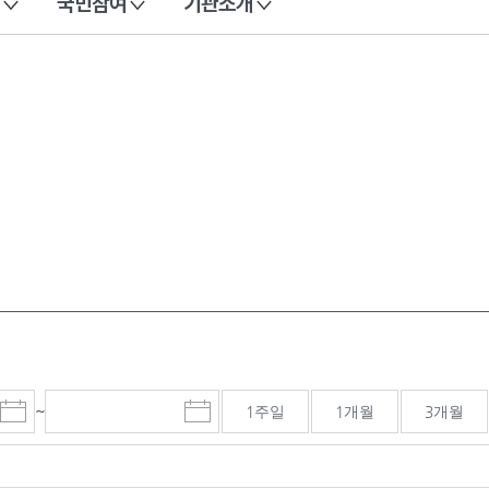
국민참여
기관소개
~
1주일
1개월
3개월
시
종
검색기간 종료일
작
료
일
일
선
선