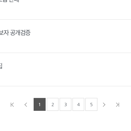
후보자 공개검증
집
1
2
3
4
5