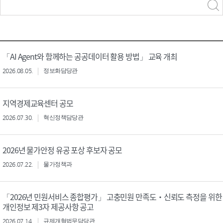
력
구분 선택
「AI Agent와 함께하는 공공데이터 활용 방법」 교육 개최
2026.08.05.
정보화담당관
지역경제교육센터 공모
2026.07.30.
혁신정책담당관
2026년 물가안정 유공 포상 후보자 공모
2026.07.22.
물가정책과
「2026년 민원서비스 종합평가」 고충민원 만족도‧신뢰도 측정을 위한
개인정보 제3자 제공사항 공고
2026.07.14.
규제개혁법무담당관