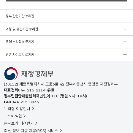
정부 관련기관 누리집
외청 및 유관기관 누리집
운영 누리집 바로가기
관련 사이트 바로가기
(30112) 세종특별자치시 도움6로 42 정부세종청사 중앙동 재정경제부
대표전화
044-215-2114
유료
정부민원안내콜센터
국번없이
110
(평일 9시~18시)
FAX
044-215-8033
누리집 이용안내
ㄱ~ㅎ 색인
문서보기 내려받기
최신 정보 자동 제공(RSS) 서비스