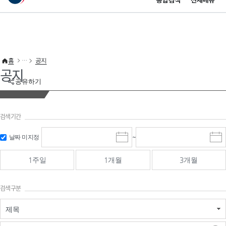
통합검색
전체메뉴
이 누리집은 대한민국 공식 전자정부 누리집입니다.
바로가기 메뉴
홈
공지
공지
공유하기
검색기간
검색
검색
날짜 미지정
~
시
종
기간 시작
기간 종료
작
료
일
일
일
일
1주일
1개월
3개월
선
선
택
택
달
달
검색구분
력
력
제목
검색구분 - 검색어 입
검색