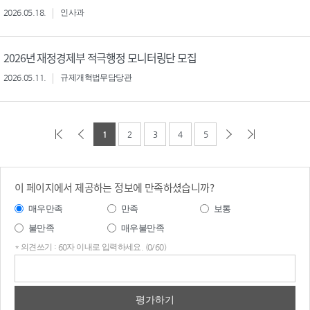
2026.05.18.
인사과
2026년 재정경제부 적극행정 모니터링단 모집
2026.05.11.
규제개혁법무담당관
1
2
3
4
5
이 페이지에서 제공하는 정보에 만족하셨습니까?
매우만족
만족
보통
불만족
매우불만족
* 의견쓰기 : 60자 이내로 입력하세요. (0/60)
의견
쓰기