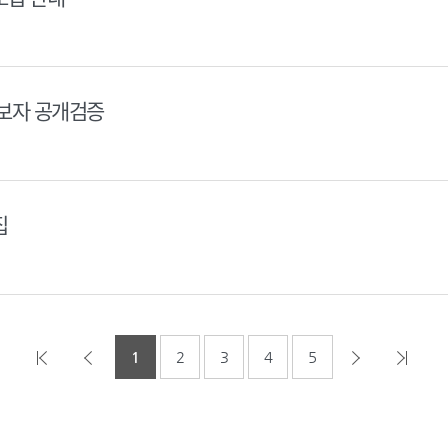
후보자 공개검증
집
1
2
3
4
5