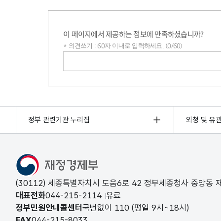
이 페이지에서 제공하는 정보에 만족하셨습니까?
* 의견쓰기 : 60자 이내로 입력하세요. (0/60)
의견쓰기
정부 관련기관 누리집
외청 및 유
(30112) 세종특별자치시 도움6로 42 정부세종청사 중앙동
대표전화
044-215-2114
유료
정부민원안내콜센터
국번없이
110
(평일 9시~18시)
FAX
044-215-8033