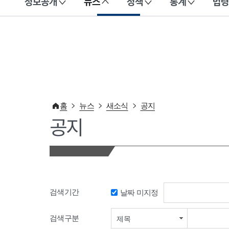
정보공개
뉴스
정책
통계
법령
이 누리집은 대한민국 공식 전자정부 누리집입니다.
홈
뉴스
새소식
공지
공지
검색기간
날짜 미지정
검색기간 시작일
검색구분
제목