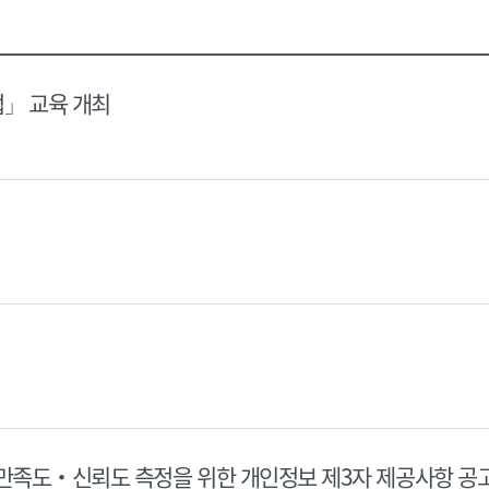
택
택
달
달
력
력
법」 교육 개최
 만족도‧신뢰도 측정을 위한 개인정보 제3자 제공사항 공