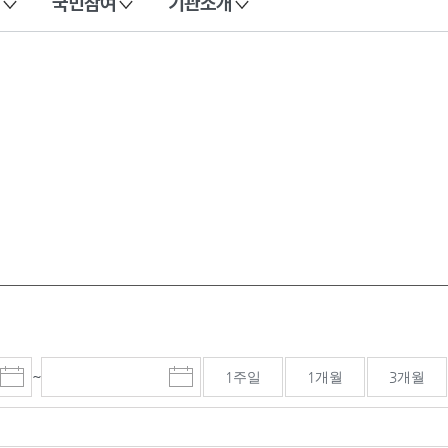
국민참여
기관소개
~
1주일
1개월
3개월
시
종
검색기간 종료일
작
료
일
일
선
선