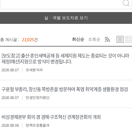
력
구분 선택
실ㆍ국별 보도자료 보기
최신순
조회순
총 게시글 :
22,025
건
[보도참고] 출산·혼인세액공제 등 세제지원 제도는 종료되는 것이 아니라
재정(예산)지원으로 방식이 변경됩니다.
2026.08.07.
조세분석과
구윤철 부총리, 창신동 쪽방촌을 방문하여 폭염 취약계층 생활환경 점검
2026.08.07.
민생안정지원단
비상경제본부 회의 겸 경제·구조혁신 관계장관회의 개최
2026.08.06.
정책조정총괄과