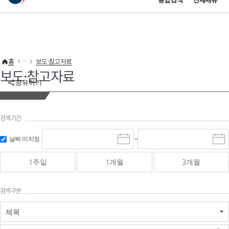
통합검색
전체메뉴
이 누리집은 대한민국 공식 전자정부 누리집입니다.
바로가기 메뉴
홈
보도·참고자료
보도·참고자료
공유하기
검색기간
검색
검색
날짜 미지정
~
시
종
기간 시작
기간 종료
작
료
일
일
일
일
1주일
1개월
3개월
선
선
택
택
달
달
검색구분
력
력
제목
검색구분 - 검색어 입
검색