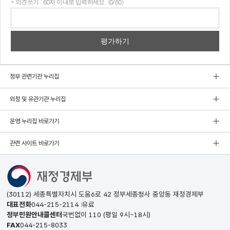
* 의견쓰기 : 60자 이내로 입력하세요. (0/60)
의견
쓰기
정부 관련기관 누리집
외청 및 유관기관 누리집
운영 누리집 바로가기
관련 사이트 바로가기
(30112) 세종특별자치시 도움6로 42 정부세종청사 중앙동 재정경제부
대표전화
044-215-2114
유료
정부민원안내콜센터
국번없이
110
(평일 9시~18시)
FAX
044-215-8033