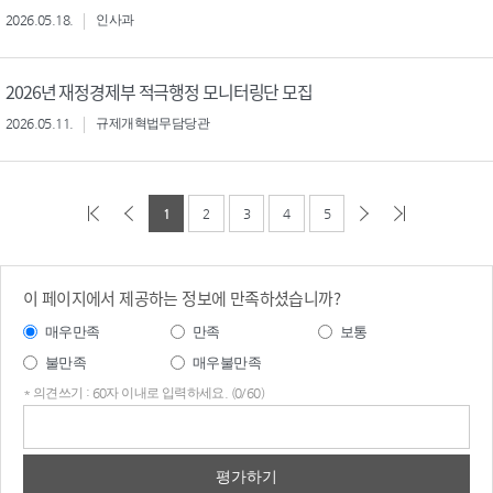
2026.05.18.
인사과
2026년 재정경제부 적극행정 모니터링단 모집
2026.05.11.
규제개혁법무담당관
1
2
3
4
5
이 페이지에서 제공하는 정보에 만족하셨습니까?
매우만족
만족
보통
불만족
매우불만족
* 의견쓰기 : 60자 이내로 입력하세요. (0/60)
의견
쓰기