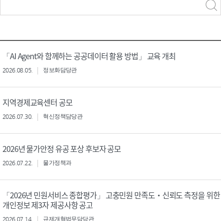
력
구분 선택
「AI Agent와 함께하는 공공데이터 활용 방법」 교육 개최
2026.08.05.
정보화담당관
지역경제교육센터 공모
2026.07.30.
혁신정책담당관
2026년 물가안정 유공 포상 후보자 공모
2026.07.22.
물가정책과
「2026년 민원서비스 종합평가」 고충민원 만족도‧신뢰도 측정을 위한
개인정보 제3자 제공사항 공고
2026.07.14.
규제개혁법무담당관