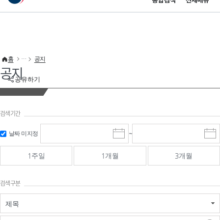
통합검색
전체메뉴
이 누리집은 대한민국 공식 전자정부 누리집입니다.
바로가기 메뉴
홈
공지
공지
공유하기
검색기간
검색
검색
날짜 미지정
~
시
종
기간 시작
기간 종료
작
료
일
일
일
일
1주일
1개월
3개월
선
선
택
택
달
달
검색구분
력
력
제목
검색구분 - 검색어 입
검색