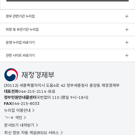
정부 관련기관 누리집
외청 및 유관기관 누리집
운영 누리집 바로가기
관련 사이트 바로가기
(30112) 세종특별자치시 도움6로 42 정부세종청사 중앙동 재정경제부
대표전화
044-215-2114
유료
정부민원안내콜센터
국번없이
110
(평일 9시~18시)
FAX
044-215-8033
누리집 이용안내
ㄱ~ㅎ 색인
문서보기 내려받기
최신 정보 자동 제공(RSS) 서비스