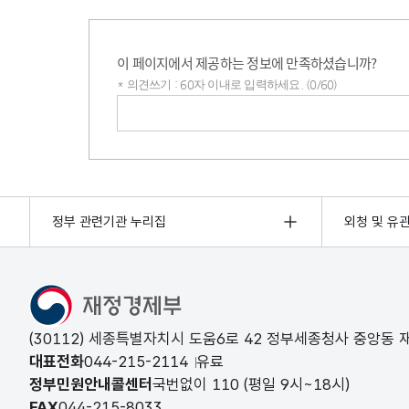
이 페이지에서 제공하는 정보에 만족하셨습니까?
* 의견쓰기 : 60자 이내로 입력하세요. (0/60)
의견쓰기
정부 관련기관 누리집
외청 및 유
(30112) 세종특별자치시 도움6로 42 정부세종청사 중앙동
대표전화
044-215-2114
유료
정부민원안내콜센터
국번없이
110
(평일 9시~18시)
FAX
044-215-8033