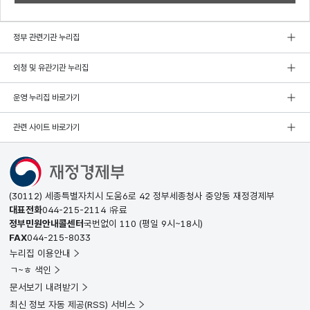
정부 관련기관 누리집
외청 및 유관기관 누리집
운영 누리집 바로가기
관련 사이트 바로가기
(30112) 세종특별자치시 도움6로 42 정부세종청사 중앙동 재정경제부
대표전화
044-215-2114
유료
정부민원안내콜센터
국번없이
110
(평일 9시~18시)
FAX
044-215-8033
누리집 이용안내
ㄱ~ㅎ 색인
문서보기 내려받기
최신 정보 자동 제공(RSS) 서비스