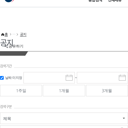
통합검색
전체메뉴
이 누리집은 대한민국 공식 전자정부 누리집입니다.
바로가기 메뉴
홈
공지
공지
공유하기
검색기간
검색
검색
날짜 미지정
~
시
종
기간 시작
기간 종료
작
료
일
일
일
일
1주일
1개월
3개월
선
선
택
택
달
달
검색구분
력
력
제목
검색구분 - 검색어 입
검색