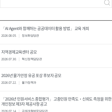
력
구분 선택
「AI Agent와 함께하는 공공데이터 활용 방법」 교육 개최
2026.08.05.
정보화담당관
지역경제교육센터 공모
2026.07.30.
혁신정책담당관
2026년 물가안정 유공 포상 후보자 공모
2026.07.22.
물가정책과
「2026년 민원서비스 종합평가」 고충민원 만족도‧신뢰도 측정을 위한
개인정보 제3자 제공사항 공고
2026.07.14.
규제개혁법무담당관