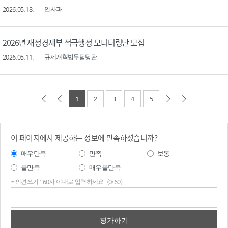
2026.05.18.
인사과
2026년 재정경제부 적극행정 모니터링단 모집
2026.05.11.
규제개혁법무담당관
1
2
3
4
5
이 페이지에서 제공하는 정보에 만족하셨습니까?
매우만족
만족
보통
불만족
매우불만족
* 의견쓰기 : 60자 이내로 입력하세요. (0/60)
의견
쓰기