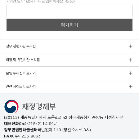
* 의견쓰기 : 60자 이내로 입력하세요. (0/60)
의견
쓰기
정부 관련기관 누리집
외청 및 유관기관 누리집
운영 누리집 바로가기
관련 사이트 바로가기
(30112) 세종특별자치시 도움6로 42 정부세종청사 중앙동 재정경제부
대표전화
044-215-2114
유료
정부민원안내콜센터
국번없이
110
(평일 9시~18시)
FAX
044-215-8033