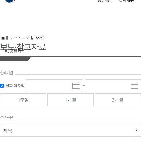
통합검색
전체메뉴
이 누리집은 대한민국 공식 전자정부 누리집입니다.
바로가기 메뉴
홈
보도·참고자료
보도·참고자료
공유하기
검색기간
검색
검색
날짜 미지정
~
시
종
기간 시작
기간 종료
작
료
일
일
일
일
1주일
1개월
3개월
선
선
택
택
달
달
검색구분
력
력
제목
검색구분 - 검색어 입
검색