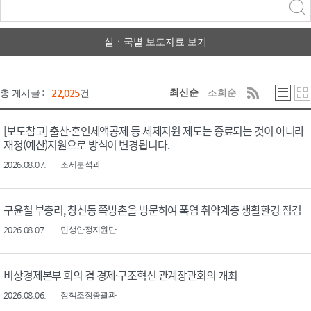
력
구분 선택
실ㆍ국별 보도자료 보기
최신순
조회순
총 게시글 :
22,025
건
[보도참고] 출산·혼인세액공제 등 세제지원 제도는 종료되는 것이 아니라
재정(예산)지원으로 방식이 변경됩니다.
2026.08.07.
조세분석과
구윤철 부총리, 창신동 쪽방촌을 방문하여 폭염 취약계층 생활환경 점검
2026.08.07.
민생안정지원단
비상경제본부 회의 겸 경제·구조혁신 관계장관회의 개최
2026.08.06.
정책조정총괄과