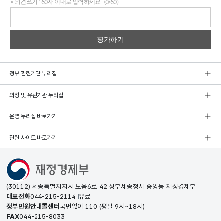
* 의견쓰기 : 60자 이내로 입력하세요. (0/60)
의견
쓰기
정부 관련기관 누리집
외청 및 유관기관 누리집
운영 누리집 바로가기
관련 사이트 바로가기
(30112) 세종특별자치시 도움6로 42 정부세종청사 중앙동 재정경제부
대표전화
044-215-2114
유료
정부민원안내콜센터
국번없이
110
(평일 9시~18시)
FAX
044-215-8033