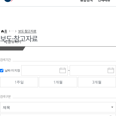
통합검색
전체메뉴
이 누리집은 대한민국 공식 전자정부 누리집입니다.
바로가기 메뉴
홈
보도·참고자료
보도·참고자료
공유하기
검색기간
검색
검색
날짜 미지정
~
시
종
기간 시작
기간 종료
작
료
일
일
일
일
1주일
1개월
3개월
선
선
택
택
달
달
검색구분
력
력
제목
검색구분 - 검색어 입
검색