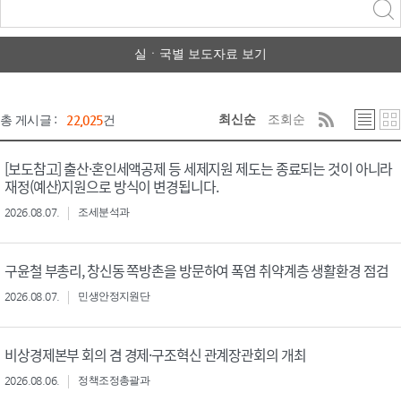
력
구분 선택
실ㆍ국별 보도자료 보기
최신순
조회순
총 게시글 :
22,025
건
[보도참고] 출산·혼인세액공제 등 세제지원 제도는 종료되는 것이 아니라
재정(예산)지원으로 방식이 변경됩니다.
2026.08.07.
조세분석과
구윤철 부총리, 창신동 쪽방촌을 방문하여 폭염 취약계층 생활환경 점검
2026.08.07.
민생안정지원단
비상경제본부 회의 겸 경제·구조혁신 관계장관회의 개최
2026.08.06.
정책조정총괄과