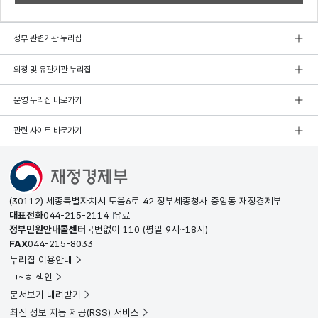
정부 관련기관 누리집
외청 및 유관기관 누리집
운영 누리집 바로가기
관련 사이트 바로가기
(30112) 세종특별자치시 도움6로 42 정부세종청사 중앙동 재정경제부
대표전화
044-215-2114
유료
정부민원안내콜센터
국번없이
110
(평일 9시~18시)
FAX
044-215-8033
누리집 이용안내
ㄱ~ㅎ 색인
문서보기 내려받기
최신 정보 자동 제공(RSS) 서비스