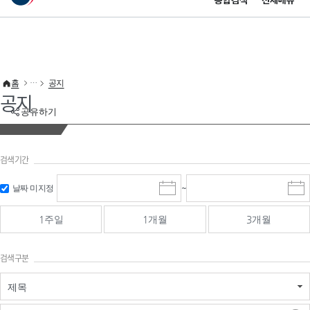
통합검색
전체메뉴
이 누리집은 대한민국 공식 전자정부 누리집입니다.
바로가기 메뉴
홈
공지
공지
공유하기
검색기간
검색
검색
날짜 미지정
~
시
종
기간 시작
기간 종료
작
료
일
일
일
일
1주일
1개월
3개월
선
선
택
택
달
달
검색구분
력
력
제목
검색구분 - 검색어 입
검색