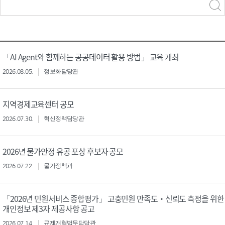
력
구분 선택
「AI Agent와 함께하는 공공데이터 활용 방법」 교육 개최
2026.08.05.
정보화담당관
지역경제교육센터 공모
2026.07.30.
혁신정책담당관
2026년 물가안정 유공 포상 후보자 공모
2026.07.22.
물가정책과
「2026년 민원서비스 종합평가」 고충민원 만족도‧신뢰도 측정을 위한
개인정보 제3자 제공사항 공고
2026.07.14.
규제개혁법무담당관