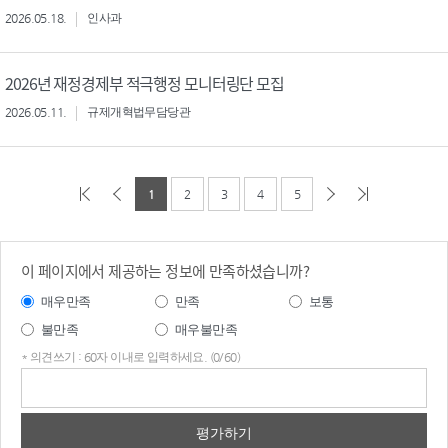
2026.05.18.
인사과
2026년 재정경제부 적극행정 모니터링단 모집
2026.05.11.
규제개혁법무담당관
1
2
3
4
5
이 페이지에서 제공하는 정보에 만족하셨습니까?
매우만족
만족
보통
불만족
매우불만족
* 의견쓰기 : 60자 이내로 입력하세요. (0/60)
의견
쓰기