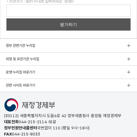
* 의견쓰기 : 60자 이내로 입력하세요. (0/60)
의견
쓰기
정부 관련기관 누리집
외청 및 유관기관 누리집
운영 누리집 바로가기
관련 사이트 바로가기
(30112) 세종특별자치시 도움6로 42 정부세종청사 중앙동 재정경제부
대표전화
044-215-2114
유료
정부민원안내콜센터
국번없이
110
(평일 9시~18시)
FAX
044-215-8033