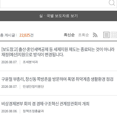
력
구분 선택
실ㆍ국별 보도자료 보기
최신순
조회순
총 게시글 :
22,025
건
[보도참고] 출산·혼인세액공제 등 세제지원 제도는 종료되는 것이 아니라
재정(예산)지원으로 방식이 변경됩니다.
2026.08.07.
조세분석과
구윤철 부총리, 창신동 쪽방촌을 방문하여 폭염 취약계층 생활환경 점검
2026.08.07.
민생안정지원단
비상경제본부 회의 겸 경제·구조혁신 관계장관회의 개최
2026.08.06.
정책조정총괄과