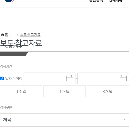
통합검색
전체메뉴
이 누리집은 대한민국 공식 전자정부 누리집입니다.
바로가기 메뉴
홈
보도·참고자료
보도·참고자료
공유하기
검색기간
검색
검색
날짜 미지정
~
시
종
기간 시작
기간 종료
작
료
일
일
일
일
1주일
1개월
3개월
선
선
택
택
달
달
검색구분
력
력
제목
검색구분 - 검색어 입
검색