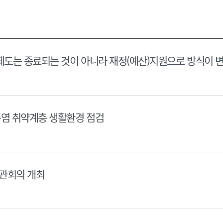
택
택
달
달
력
력
제도는 종료되는 것이 아니라 재정(예산)지원으로 방식이 
폭염 취약계층 생활환경 점검
장관회의 개최