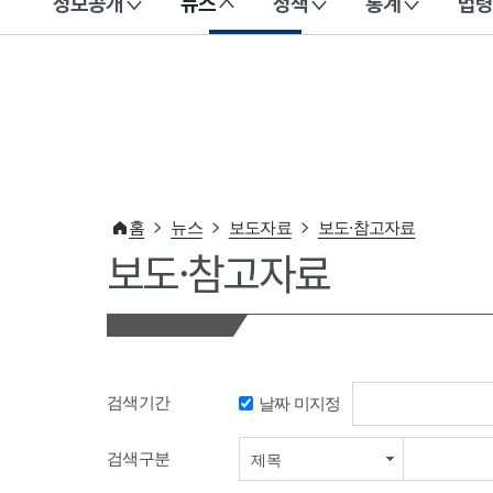
정보공개
뉴스
정책
통계
법령
이 누리집은 대한민국 공식 전자정부 누리집입니다.
홈
뉴스
보도자료
보도·참고자료
보도·참고자료
검색기간
날짜 미지정
검색기간 시작일
검색구분
제목