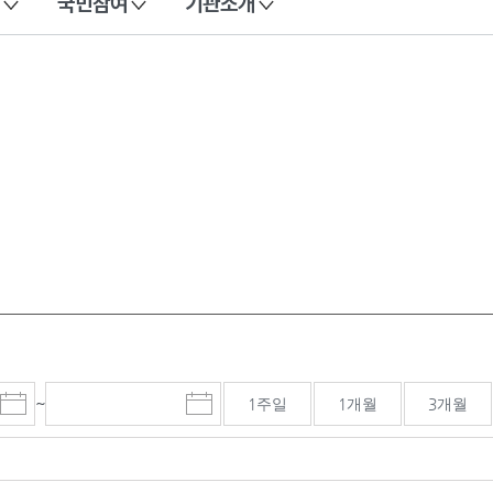
국민참여
기관소개
~
1주일
1개월
3개월
시
종
검색기간 종료일
작
료
일
일
선
선