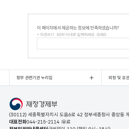
이 페이지에서 제공하는 정보에 만족하셨습니까?
* 의견쓰기 : 60자 이내로 입력하세요. (0/60)
의견쓰기
정부 관련기관 누리집
외청 및 유
(30112) 세종특별자치시 도움6로 42 정부세종청사 중앙동
대표전화
044-215-2114
유료
정부민원안내콜센터
국번없이
110
(평일 9시~18시)