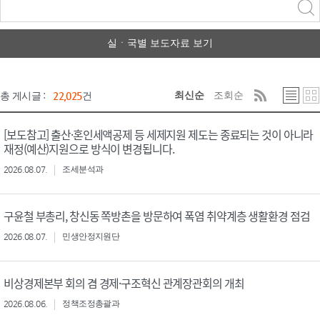
력
구분 선택
실ㆍ국별 보도자료 보기
최신순
조회순
총 게시글 :
22,025
건
[보도참고] 출산·혼인세액공제 등 세제지원 제도는 종료되는 것이 아니라
재정(예산)지원으로 방식이 변경됩니다.
2026.08.07.
조세분석과
구윤철 부총리, 창신동 쪽방촌을 방문하여 폭염 취약계층 생활환경 점검
2026.08.07.
민생안정지원단
비상경제본부 회의 겸 경제·구조혁신 관계장관회의 개최
2026.08.06.
정책조정총괄과