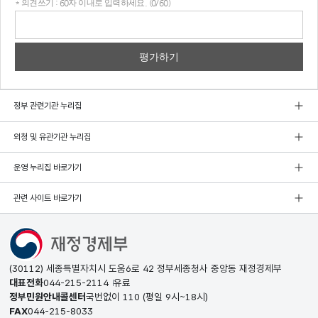
* 의견쓰기 : 60자 이내로 입력하세요. (0/60)
의견
쓰기
정부 관련기관 누리집
외청 및 유관기관 누리집
운영 누리집 바로가기
관련 사이트 바로가기
(30112) 세종특별자치시 도움6로 42 정부세종청사 중앙동 재정경제부
대표전화
044-215-2114
유료
정부민원안내콜센터
국번없이
110
(평일 9시~18시)
FAX
044-215-8033