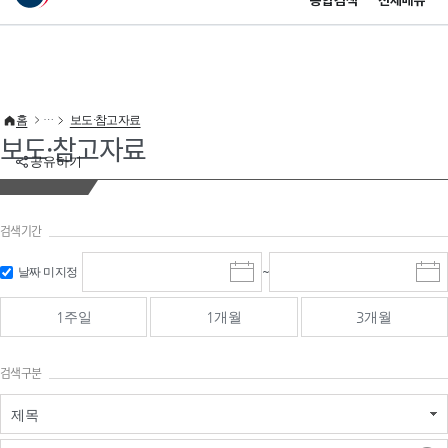
통합검색
전체메뉴
이 누리집은 대한민국 공식 전자정부 누리집입니다.
바로가기 메뉴
홈
보도·참고자료
보도·참고자료
공유하기
검색기간
검색
검색
날짜 미지정
~
시
종
기간 시작
기간 종료
작
료
일
일
일
일
1주일
1개월
3개월
선
선
택
택
달
달
검색구분
력
력
제목
검색구분 - 검색어 입
검색