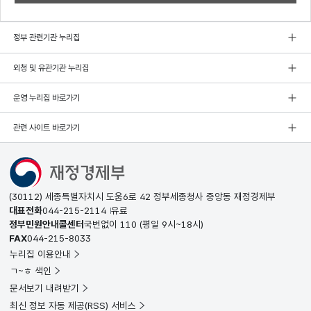
정부 관련기관 누리집
외청 및 유관기관 누리집
운영 누리집 바로가기
관련 사이트 바로가기
(30112) 세종특별자치시 도움6로 42 정부세종청사 중앙동 재정경제부
대표전화
044-215-2114
유료
정부민원안내콜센터
국번없이
110
(평일 9시~18시)
FAX
044-215-8033
누리집 이용안내
ㄱ~ㅎ 색인
문서보기 내려받기
최신 정보 자동 제공(RSS) 서비스