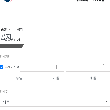
통합검색
전체메뉴
이 누리집은 대한민국 공식 전자정부 누리집입니다.
바로가기 메뉴
홈
공지
공지
공유하기
검색기간
검색
검색
날짜 미지정
~
시
종
기간 시작
기간 종료
작
료
일
일
일
일
1주일
1개월
3개월
선
선
택
택
달
달
검색구분
력
력
제목
검색구분 - 검색어 입
검색