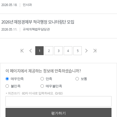
2026.05.18.
인사과
2026년 재정경제부 적극행정 모니터링단 모집
2026.05.11.
규제개혁법무담당관
1
2
3
4
5
이 페이지에서 제공하는 정보에 만족하셨습니까?
매우만족
만족
보통
불만족
매우불만족
* 의견쓰기 : 60자 이내로 입력하세요. (0/60)
의견
쓰기