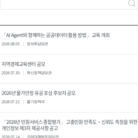
력
구분 선택
「AI Agent와 함께하는 공공데이터 활용 방법」 교육 개최
2026.08.05.
정보화담당관
지역경제교육센터 공모
2026.07.30.
혁신정책담당관
2026년 물가안정 유공 포상 후보자 공모
2026.07.22.
물가정책과
「2026년 민원서비스 종합평가」 고충민원 만족도‧신뢰도 측정을 위한
개인정보 제3자 제공사항 공고
2026.07.14.
규제개혁법무담당관