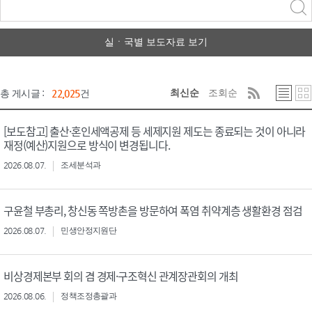
력
구분 선택
실ㆍ국별 보도자료 보기
최신순
조회순
총 게시글 :
22,025
건
[보도참고] 출산·혼인세액공제 등 세제지원 제도는 종료되는 것이 아니라
재정(예산)지원으로 방식이 변경됩니다.
2026.08.07.
조세분석과
구윤철 부총리, 창신동 쪽방촌을 방문하여 폭염 취약계층 생활환경 점검
2026.08.07.
민생안정지원단
비상경제본부 회의 겸 경제·구조혁신 관계장관회의 개최
2026.08.06.
정책조정총괄과