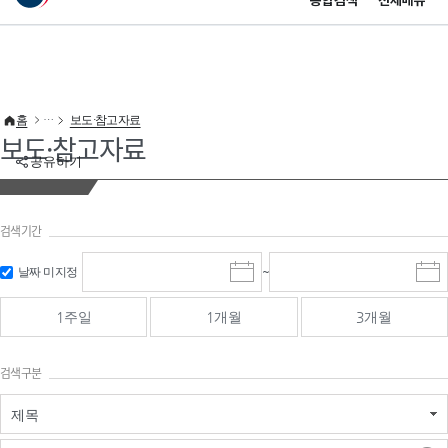
통합검색
전체메뉴
이 누리집은 대한민국 공식 전자정부 누리집입니다.
바로가기 메뉴
홈
보도·참고자료
보도·참고자료
공유하기
검색기간
검색
검색
날짜 미지정
~
시
종
기간 시작
기간 종료
작
료
일
일
일
일
1주일
1개월
3개월
선
선
택
택
달
달
검색구분
력
력
제목
검색구분 - 검색어 입
검색