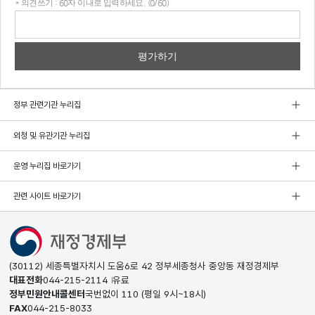
* 의견쓰기 : 60자 이내로 입력하세요. (0/60)
의견
쓰기
정부 관련기관 누리집
외청 및 유관기관 누리집
운영 누리집 바로가기
관련 사이트 바로가기
(30112) 세종특별자치시 도움6로 42 정부세종청사 중앙동 재정경제부
대표전화
044-215-2114
유료
정부민원안내콜센터
국번없이
110
(평일 9시~18시)
FAX
044-215-8033