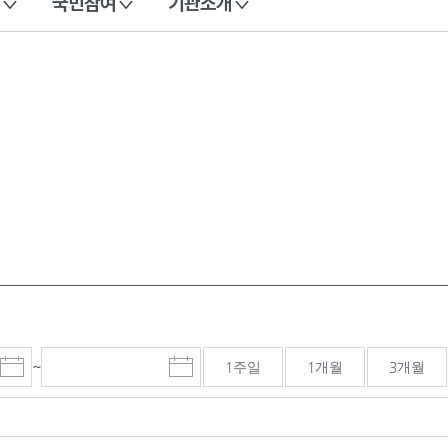
국민참여
기관소개
~
1주일
1개월
3개월
시
종
검색기간 종료일
작
료
일
일
선
선