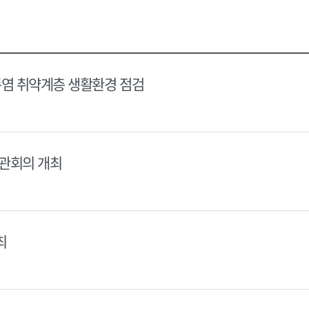
택
택
달
달
력
력
폭염 취약계층 생활환경 점검
장관회의 개최
최