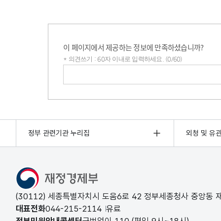
이 페이지에서 제공하는 정보에 만족하셨습니까?
* 의견쓰기 : 60자 이내로 입력하세요. (0/60)
의견쓰기
정부 관련기관 누리집
외청 및 유
(30112) 세종특별자치시 도움6로 42 정부세종청사 중앙동
대표전화
044-215-2114
유료
정부민원안내콜센터
국번없이
110
(평일 9시~18시)