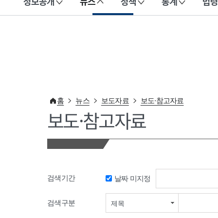
정보공개
뉴스
정책
통계
법령
이 누리집은 대한민국 공식 전자정부 누리집입니다.
홈
뉴스
보도자료
보도·참고자료
보도·참고자료
검색기간
날짜 미지정
검색기간 시작일
검색구분
제목