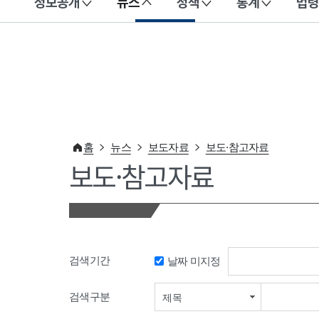
정보공개
뉴스
정책
통계
법령
이 누리집은 대한민국 공식 전자정부 누리집입니다.
홈
뉴스
보도자료
보도·참고자료
보도·참고자료
검색기간
날짜 미지정
검색기간 시작일
검색구분
제목