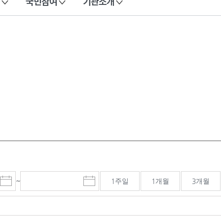
국민참여
기관소개
~
1주일
1개월
3개월
시
종
검색기간 종료일
작
료
일
일
선
선