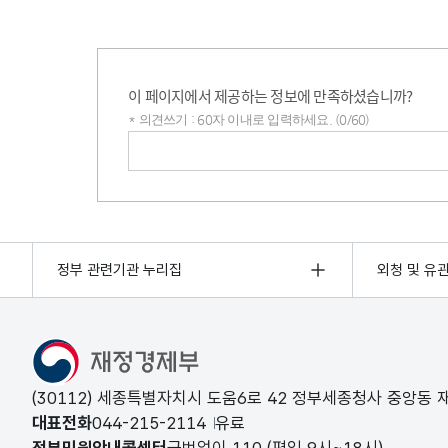
이 페이지에서 제공하는 정보에 만족하셨습니까?
* 의견쓰기 : 60자 이내로 입력하세요. (0/60)
의견쓰기
정부 관련기관 누리집
외청 및 유
(30112) 세종특별자치시 도움6로 42 정부세종청사 중앙동
대표전화
044-215-2114
유료
정부민원안내콜센터
국번없이
110
(평일 9시~18시)