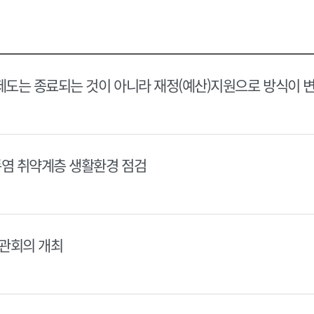
택
택
달
달
력
력
제도는 종료되는 것이 아니라 재정(예산)지원으로 방식이 
폭염 취약계층 생활환경 점검
장관회의 개최