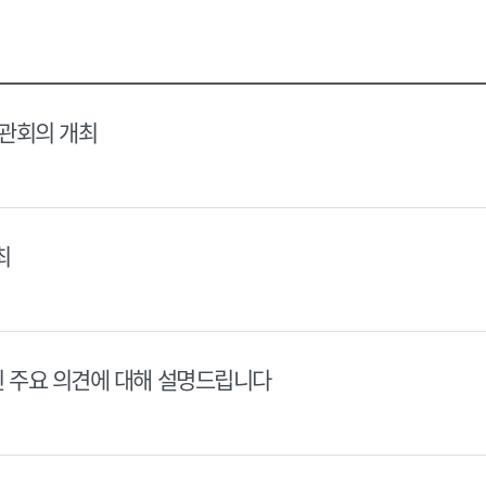
택
택
달
달
력
력
장관회의 개최
최
된 주요 의견에 대해 설명드립니다