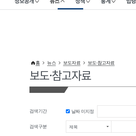
정보공개
뉴스
정책
통계
법령
이 누리집은 대한민국 공식 전자정부 누리집입니다.
홈
뉴스
보도자료
보도·참고자료
보도·참고자료
검색기간
날짜 미지정
검색기간 시작일
검색구분
제목