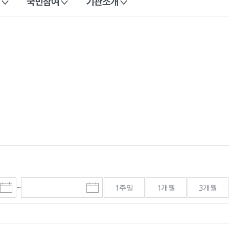
국민참여
기관소개
~
1주일
1개월
3개월
시
종
검색기간 종료일
작
료
일
일
선
선