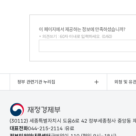
이 페이지에서 제공하는 정보에 만족하셨습니까?
* 의견쓰기 : 60자 이내로 입력하세요. (0/60)
의견쓰기
정부 관련기관 누리집
외청 및 유
(30112) 세종특별자치시 도움6로 42 정부세종청사 중앙동
대표전화
044-215-2114
유료
정부민원안내콜센터
국번없이
110
(평일 9시~18시)