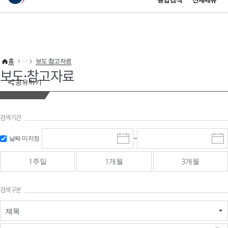
통합검색
전체메뉴
이 누리집은 대한민국 공식 전자정부 누리집입니다.
바로가기 메뉴
홈
보도·참고자료
보도·참고자료
공유하기
검색기간
검색
검색
날짜 미지정
~
시
종
기간 시작
기간 종료
작
료
일
일
일
일
1주일
1개월
3개월
선
선
택
택
달
달
검색구분
력
력
제목
검색구분 - 검색어 입
검색