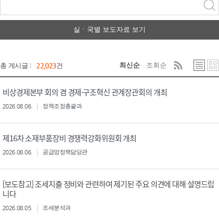
력
구분 선택
실ㆍ국별 보도자료 보기
최신순
조회순
총 게시글 :
22,023
건
비상경제본부 회의 겸 경제·구조혁신 관계장관회의 개최
2026.08.06.
정책조정총괄과
제16차 소재부품장비 경쟁력강화위원회 개최
2026.08.06.
공급망정책담당관
[보도참고] 조세지출 정비와 관련하여 제기된 주요 의견에 대해 설명드립
니다
2026.08.05.
조세분석과