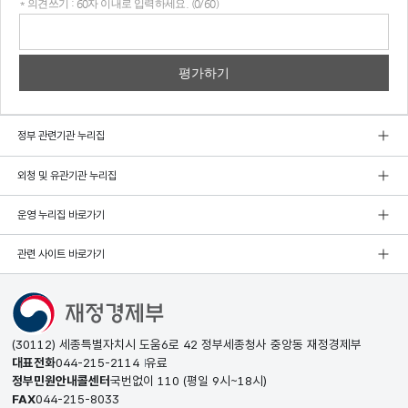
* 의견쓰기 : 60자 이내로 입력하세요. (0/60)
의견
쓰기
정부 관련기관 누리집
외청 및 유관기관 누리집
운영 누리집 바로가기
관련 사이트 바로가기
(30112) 세종특별자치시 도움6로 42 정부세종청사 중앙동 재정경제부
대표전화
044-215-2114
유료
정부민원안내콜센터
국번없이
110
(평일 9시~18시)
FAX
044-215-8033