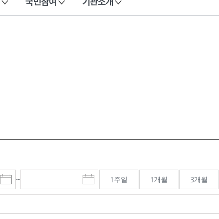
국민참여
기관소개
~
1주일
1개월
3개월
시
종
검색기간 종료일
작
료
일
일
선
선