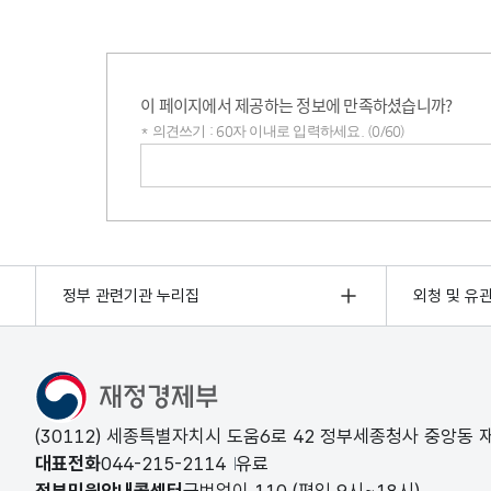
이 페이지에서 제공하는 정보에 만족하셨습니까?
* 의견쓰기 : 60자 이내로 입력하세요. (0/60)
의견쓰기
정부 관련기관 누리집
외청 및 유
(30112) 세종특별자치시 도움6로 42 정부세종청사 중앙동
대표전화
044-215-2114
유료
정부민원안내콜센터
국번없이
110
(평일 9시~18시)