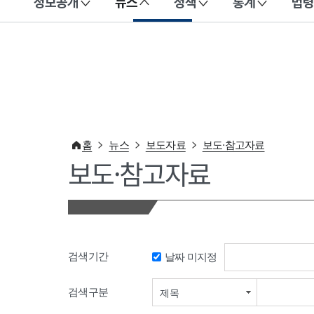
정보공개
뉴스
정책
통계
법령
이 누리집은 대한민국 공식 전자정부 누리집입니다.
홈
뉴스
보도자료
보도·참고자료
보도·참고자료
검색기간
날짜 미지정
검색기간 시작일
검색구분
제목