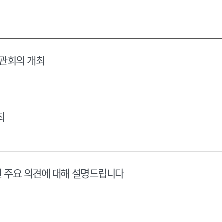
택
택
달
달
력
력
장관회의 개최
최
된 주요 의견에 대해 설명드립니다