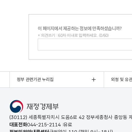
이 페이지에서 제공하는 정보에 만족하셨습니까?
* 의견쓰기 : 60자 이내로 입력하세요. (0/60)
의견쓰기
정부 관련기관 누리집
외청 및 유
(30112) 세종특별자치시 도움6로 42 정부세종청사 중앙동
대표전화
044-215-2114
유료
정부민원안내콜센터
국번없이
110
(평일 9시~18시)