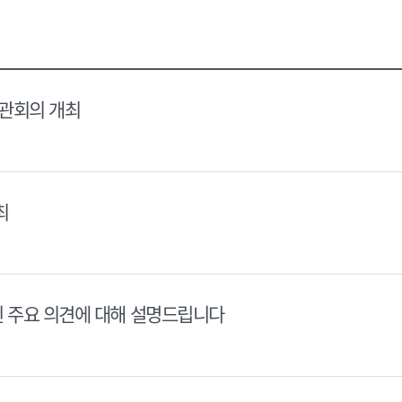
택
택
달
달
력
력
장관회의 개최
최
된 주요 의견에 대해 설명드립니다