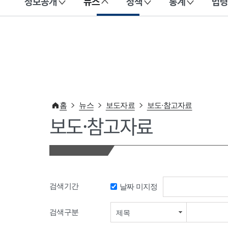
정보공개
뉴스
정책
통계
법령
이 누리집은 대한민국 공식 전자정부 누리집입니다.
홈
뉴스
보도자료
보도·참고자료
보도·참고자료
검색기간
날짜 미지정
검색기간 시작일
검색구분
제목