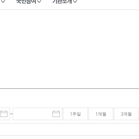
국민참여
기관소개
~
1주일
1개월
3개월
시
종
검색기간 종료일
작
료
일
일
선
선