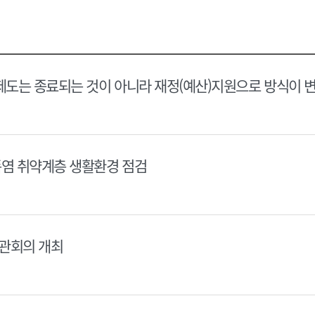
택
택
달
달
력
력
제도는 종료되는 것이 아니라 재정(예산)지원으로 방식이 
폭염 취약계층 생활환경 점검
장관회의 개최