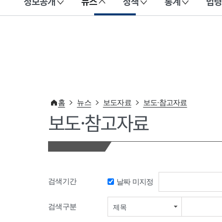
정보공개
뉴스
정책
통계
법령
이 누리집은 대한민국 공식 전자정부 누리집입니다.
홈
뉴스
보도자료
보도·참고자료
보도·참고자료
검색기간
날짜 미지정
검색기간 시작일
검색구분
제목