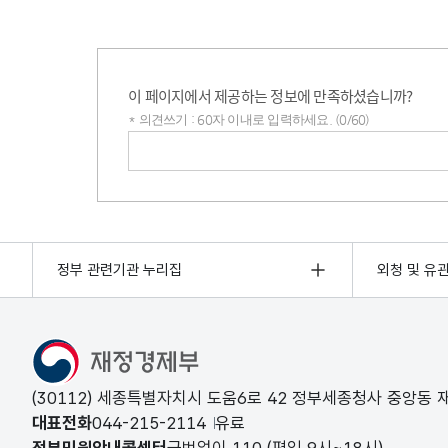
이 페이지에서 제공하는 정보에 만족하셨습니까?
* 의견쓰기 : 60자 이내로 입력하세요. (0/60)
의견쓰기
정부 관련기관 누리집
외청 및 유
(30112) 세종특별자치시 도움6로 42 정부세종청사 중앙동
대표전화
044-215-2114
유료
정부민원안내콜센터
국번없이
110
(평일 9시~18시)