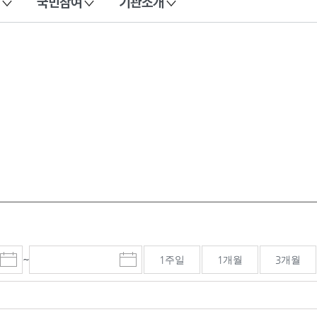
국민참여
기관소개
~
1주일
1개월
3개월
시
종
검색기간 종료일
작
료
일
일
선
선