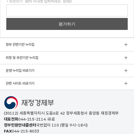
* 의견쓰기 : 60자 이내로 입력하세요. (0/60)
의견
쓰기
정부 관련기관 누리집
외청 및 유관기관 누리집
운영 누리집 바로가기
관련 사이트 바로가기
(30112) 세종특별자치시 도움6로 42 정부세종청사 중앙동 재정경제부
대표전화
044-215-2114
유료
정부민원안내콜센터
국번없이
110
(평일 9시~18시)
FAX
044-215-8033