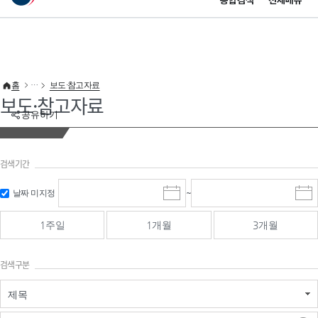
통합검색
전체메뉴
이 누리집은 대한민국 공식 전자정부 누리집입니다.
바로가기 메뉴
홈
보도·참고자료
보도·참고자료
공유하기
검색기간
검색
검색
날짜 미지정
~
시
종
기간 시작
기간 종료
작
료
일
일
일
일
1주일
1개월
3개월
선
선
택
택
달
달
검색구분
력
력
제목
검색구분 - 검색어 입
검색