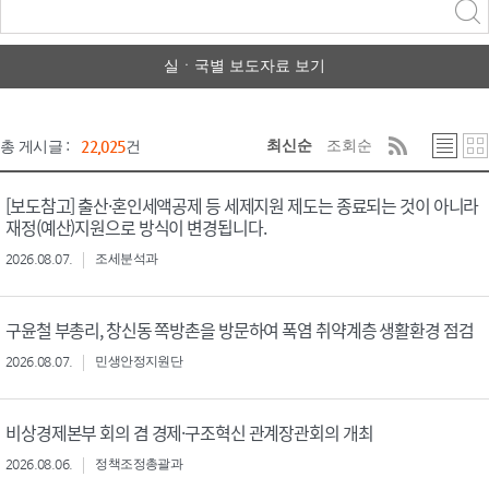
력
구분 선택
실ㆍ국별 보도자료 보기
최신순
조회순
총 게시글 :
22,025
건
[보도참고] 출산·혼인세액공제 등 세제지원 제도는 종료되는 것이 아니라
재정(예산)지원으로 방식이 변경됩니다.
2026.08.07.
조세분석과
구윤철 부총리, 창신동 쪽방촌을 방문하여 폭염 취약계층 생활환경 점검
2026.08.07.
민생안정지원단
비상경제본부 회의 겸 경제·구조혁신 관계장관회의 개최
2026.08.06.
정책조정총괄과