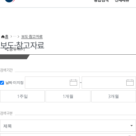
통합검색
전체메뉴
이 누리집은 대한민국 공식 전자정부 누리집입니다.
바로가기 메뉴
홈
보도·참고자료
보도·참고자료
공유하기
검색기간
검색
검색
날짜 미지정
~
시
종
기간 시작
기간 종료
작
료
일
일
일
일
1주일
1개월
3개월
선
선
택
택
달
달
검색구분
력
력
제목
검색구분 - 검색어 입
검색