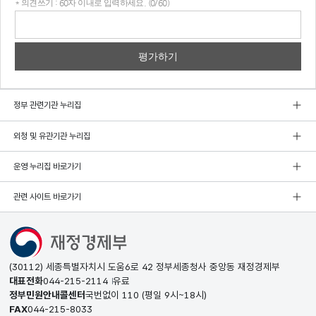
* 의견쓰기 : 60자 이내로 입력하세요. (0/60)
의견
쓰기
정부 관련기관 누리집
외청 및 유관기관 누리집
운영 누리집 바로가기
관련 사이트 바로가기
(30112) 세종특별자치시 도움6로 42 정부세종청사 중앙동 재정경제부
대표전화
044-215-2114
유료
정부민원안내콜센터
국번없이
110
(평일 9시~18시)
FAX
044-215-8033