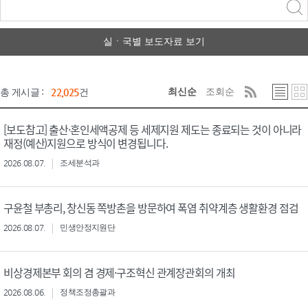
력
구분 선택
실ㆍ국별 보도자료 보기
최신순
조회순
총 게시글 :
22,025
건
[보도참고] 출산·혼인세액공제 등 세제지원 제도는 종료되는 것이 아니라
재정(예산)지원으로 방식이 변경됩니다.
2026.08.07.
조세분석과
구윤철 부총리, 창신동 쪽방촌을 방문하여 폭염 취약계층 생활환경 점검
2026.08.07.
민생안정지원단
비상경제본부 회의 겸 경제·구조혁신 관계장관회의 개최
2026.08.06.
정책조정총괄과