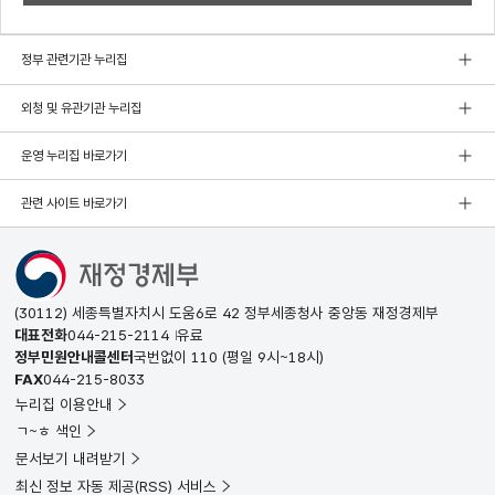
정부 관련기관 누리집
외청 및 유관기관 누리집
운영 누리집 바로가기
관련 사이트 바로가기
(30112) 세종특별자치시 도움6로 42 정부세종청사 중앙동 재정경제부
대표전화
044-215-2114
유료
정부민원안내콜센터
국번없이
110
(평일 9시~18시)
FAX
044-215-8033
누리집 이용안내
ㄱ~ㅎ 색인
문서보기 내려받기
최신 정보 자동 제공(RSS) 서비스