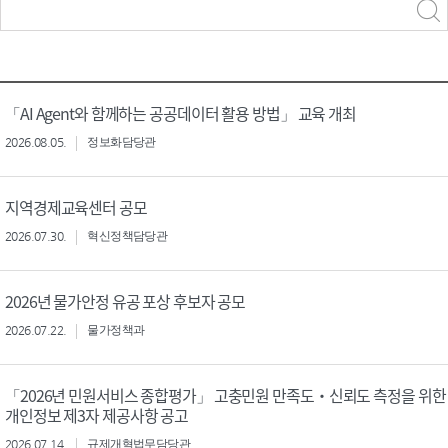
력
구분 선택
「AI Agent와 함께하는 공공데이터 활용 방법」 교육 개최
2026.08.05.
정보화담당관
지역경제교육센터 공모
2026.07.30.
혁신정책담당관
2026년 물가안정 유공 포상 후보자 공모
2026.07.22.
물가정책과
「2026년 민원서비스 종합평가」 고충민원 만족도‧신뢰도 측정을 위한
개인정보 제3자 제공사항 공고
2026.07.14.
규제개혁법무담당관