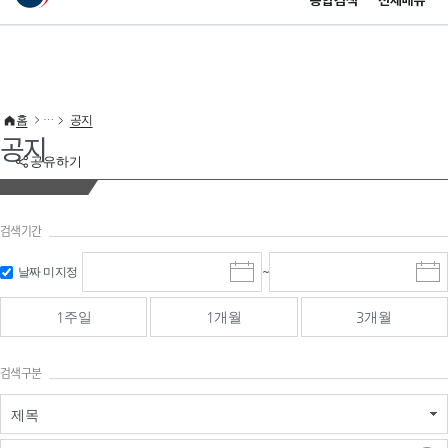
통합검색
전체메뉴
이 누리집은 대한민국 공식 전자정부 누리집입니다.
바로가기 메뉴
홈
공지
공지
공유하기
검색기간
검색
검색
날짜 미지정
~
시
종
기간 시작
기간 종료
작
료
일
일
일
일
1주일
1개월
3개월
선
선
택
택
달
달
검색구분
력
력
제목
검색구분 - 검색어 입
검색