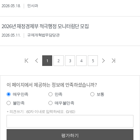
2026.05.18.
인사과
2026년 재정경제부 적극행정 모니터링단 모집
2026.05.11.
규제개혁법무담당관
1
2
3
4
5
이 페이지에서 제공하는 정보에 만족하셨습니까?
매우만족
만족
보통
불만족
매우불만족
* 의견쓰기 : 60자 이내로 입력하세요. (0/60)
의견
쓰기