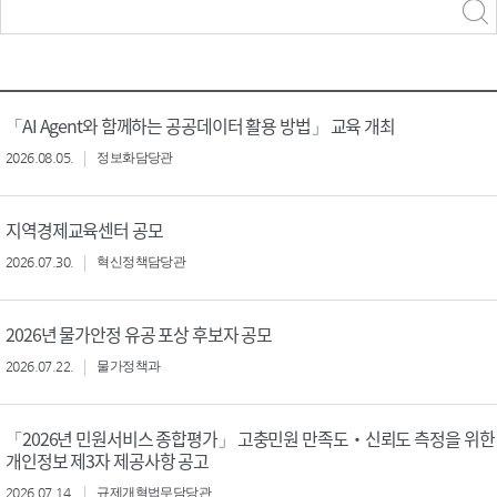
력
구분 선택
「AI Agent와 함께하는 공공데이터 활용 방법」 교육 개최
2026.08.05.
정보화담당관
지역경제교육센터 공모
2026.07.30.
혁신정책담당관
2026년 물가안정 유공 포상 후보자 공모
2026.07.22.
물가정책과
「2026년 민원서비스 종합평가」 고충민원 만족도‧신뢰도 측정을 위한
개인정보 제3자 제공사항 공고
2026.07.14.
규제개혁법무담당관