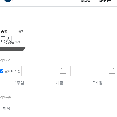
통합검색
전체메뉴
이 누리집은 대한민국 공식 전자정부 누리집입니다.
바로가기 메뉴
홈
공지
공지
공유하기
검색기간
검색
검색
날짜 미지정
~
시
종
기간 시작
기간 종료
작
료
일
일
일
일
1주일
1개월
3개월
선
선
택
택
달
달
검색구분
력
력
제목
검색구분 - 검색어 입
검색