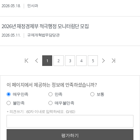
2026.05.18.
인사과
2026년 재정경제부 적극행정 모니터링단 모집
2026.05.11.
규제개혁법무담당관
1
2
3
4
5
이 페이지에서 제공하는 정보에 만족하셨습니까?
매우만족
만족
보통
불만족
매우불만족
* 의견쓰기 : 60자 이내로 입력하세요. (0/60)
의견
쓰기