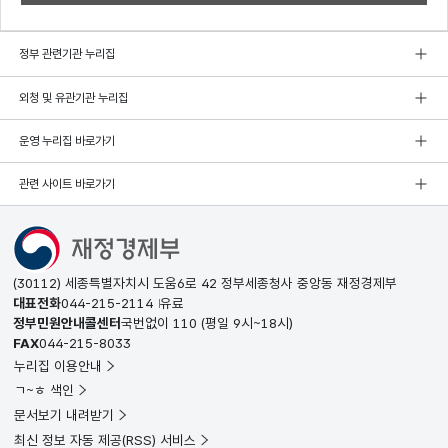
정부 관련기관 누리집
외청 및 유관기관 누리집
운영 누리집 바로가기
관련 사이트 바로가기
(30112) 세종특별자치시 도움6로 42 정부세종청사 중앙동 재정경제부
대표전화
044-215-2114
유료
정부민원안내콜센터
국번없이
110
(평일 9시~18시)
FAX
044-215-8033
누리집 이용안내
ㄱ~ㅎ 색인
문서보기 내려받기
최신 정보 자동 제공(RSS) 서비스