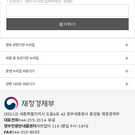
* 의견쓰기 : 60자 이내로 입력하세요. (0/60)
의견
쓰기
정부 관련기관 누리집
외청 및 유관기관 누리집
운영 누리집 바로가기
관련 사이트 바로가기
(30112) 세종특별자치시 도움6로 42 정부세종청사 중앙동 재정경제부
대표전화
044-215-2114
유료
정부민원안내콜센터
국번없이
110
(평일 9시~18시)
FAX
044-215-8033