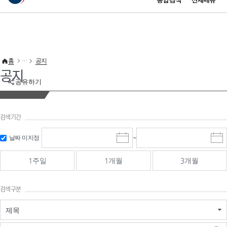
통합검색
전체메뉴
이 누리집은 대한민국 공식 전자정부 누리집입니다.
바로가기 메뉴
홈
공지
공지
공유하기
검색기간
검색
검색
날짜 미지정
~
시
종
기간 시작
기간 종료
작
료
일
일
일
일
1주일
1개월
3개월
선
선
택
택
달
달
검색구분
력
력
제목
검색구분 - 검색어 입
검색