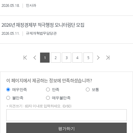
2026.05.18.
인사과
2026년 재정경제부 적극행정 모니터링단 모집
2026.05.11.
규제개혁법무담당관
1
2
3
4
5
이 페이지에서 제공하는 정보에 만족하셨습니까?
매우만족
만족
보통
불만족
매우불만족
* 의견쓰기 : 60자 이내로 입력하세요. (0/60)
의견
쓰기