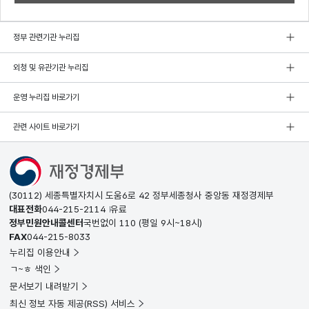
정부 관련기관 누리집
외청 및 유관기관 누리집
운영 누리집 바로가기
관련 사이트 바로가기
(30112) 세종특별자치시 도움6로 42 정부세종청사 중앙동 재정경제부
대표전화
044-215-2114
유료
정부민원안내콜센터
국번없이
110
(평일 9시~18시)
FAX
044-215-8033
누리집 이용안내
ㄱ~ㅎ 색인
문서보기 내려받기
최신 정보 자동 제공(RSS) 서비스