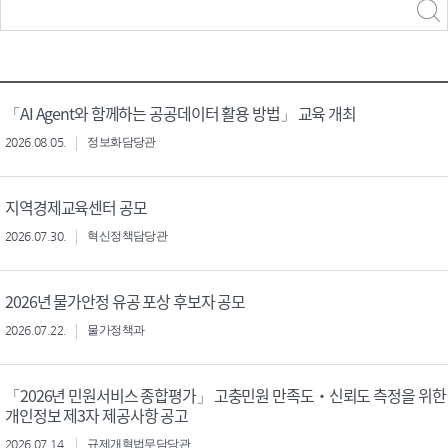
력
구분 선택
「AI Agent와 함께하는 공공데이터 활용 방법」 교육 개최
2026.08.05.
정보화담당관
지역경제교육센터 공모
2026.07.30.
혁신정책담당관
2026년 물가안정 유공 포상 후보자 공모
2026.07.22.
물가정책과
「2026년 민원서비스 종합평가」 고충민원 만족도‧신뢰도 측정을 위한
개인정보 제3자 제공사항 공고
2026.07.14.
규제개혁법무담당관