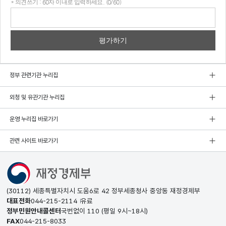
* 의견쓰기 : 60자 이내로 입력하세요. (0/60)
의견
쓰기
정부 관련기관 누리집
외청 및 유관기관 누리집
운영 누리집 바로가기
관련 사이트 바로가기
(30112) 세종특별자치시 도움6로 42 정부세종청사 중앙동 재정경제부
대표전화
044-215-2114
유료
정부민원안내콜센터
국번없이
110
(평일 9시~18시)
FAX
044-215-8033