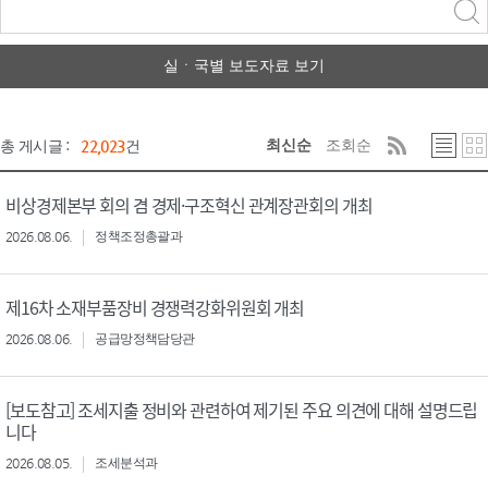
력
구분 선택
실ㆍ국별 보도자료 보기
최신순
조회순
총 게시글 :
22,023
건
비상경제본부 회의 겸 경제·구조혁신 관계장관회의 개최
2026.08.06.
정책조정총괄과
제16차 소재부품장비 경쟁력강화위원회 개최
2026.08.06.
공급망정책담당관
[보도참고] 조세지출 정비와 관련하여 제기된 주요 의견에 대해 설명드립
니다
2026.08.05.
조세분석과