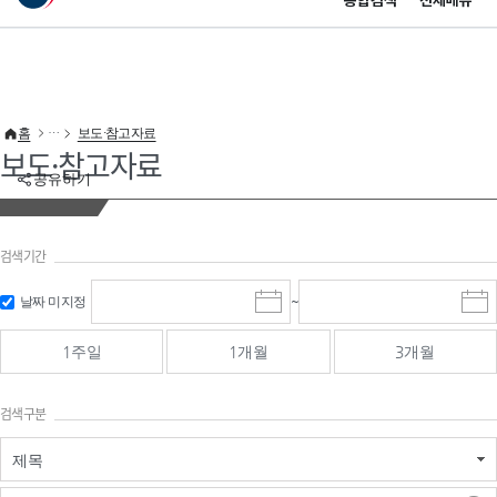
통합검색
전체메뉴
이 누리집은 대한민국 공식 전자정부 누리집입니다.
바로가기 메뉴
홈
보도·참고자료
보도·참고자료
공유하기
검색기간
검색
검색
날짜 미지정
~
시
종
기간 시작
기간 종료
작
료
일
일
일
일
1주일
1개월
3개월
선
선
택
택
달
달
검색구분
력
력
제목
검색구분 - 검색어 입
검색