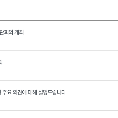
택
택
달
달
력
력
장관회의 개최
최
된 주요 의견에 대해 설명드립니다