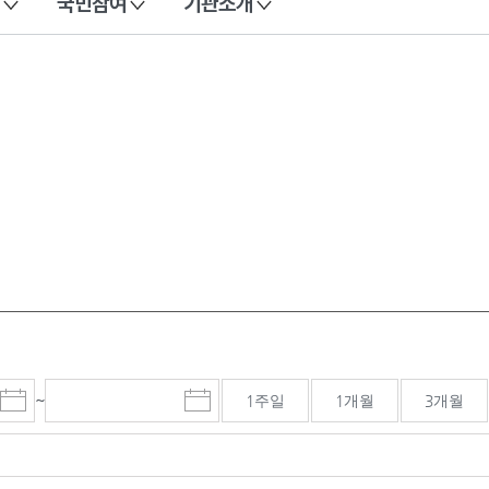
국민참여
기관소개
~
1주일
1개월
3개월
시
종
검색기간 종료일
작
료
일
일
선
선