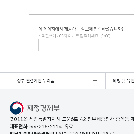
이 페이지에서 제공하는 정보에 만족하셨습니까?
* 의견쓰기 : 60자 이내로 입력하세요. (0/60)
의견쓰기
정부 관련기관 누리집
외청 및 유
(30112) 세종특별자치시 도움6로 42 정부세종청사 중앙동
대표전화
044-215-2114
유료
정부민원안내콜센터
국번없이
110
(평일 9시~18시)