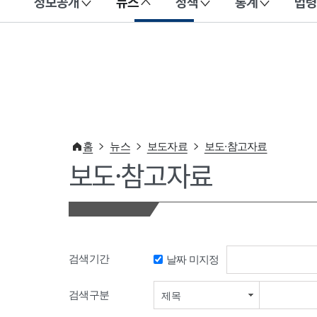
정보공개
뉴스
정책
통계
법령
이 누리집은 대한민국 공식 전자정부 누리집입니다.
홈
뉴스
보도자료
보도·참고자료
보도·참고자료
검색기간
날짜 미지정
검색기간 시작일
검색구분
제목