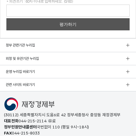
* 의견쓰기 : 60자 이내로 입력하세요. (0/60)
의견
쓰기
정부 관련기관 누리집
외청 및 유관기관 누리집
운영 누리집 바로가기
관련 사이트 바로가기
(30112) 세종특별자치시 도움6로 42 정부세종청사 중앙동 재정경제부
대표전화
044-215-2114
유료
정부민원안내콜센터
국번없이
110
(평일 9시~18시)
FAX
044-215-8033