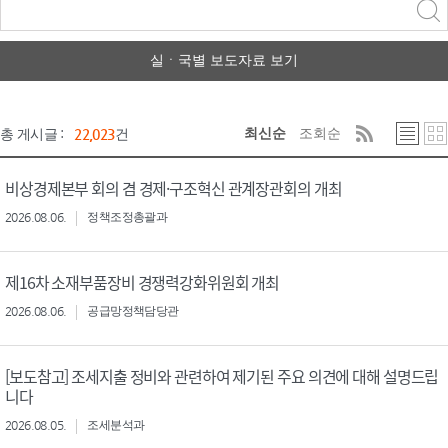
력
구분 선택
실ㆍ국별 보도자료 보기
최신순
조회순
총 게시글 :
22,023
건
비상경제본부 회의 겸 경제·구조혁신 관계장관회의 개최
2026.08.06.
정책조정총괄과
제16차 소재부품장비 경쟁력강화위원회 개최
2026.08.06.
공급망정책담당관
[보도참고] 조세지출 정비와 관련하여 제기된 주요 의견에 대해 설명드립
니다
2026.08.05.
조세분석과