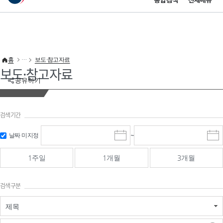
통합검색
전체메뉴
이 누리집은 대한민국 공식 전자정부 누리집입니다.
바로가기 메뉴
홈
보도·참고자료
보도·참고자료
공유하기
검색기간
검색
검색
날짜 미지정
~
시
종
기간 시작
기간 종료
작
료
일
일
일
일
1주일
1개월
3개월
선
선
택
택
달
달
검색구분
력
력
제목
검색구분 - 검색어 입
검색