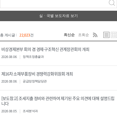
력
구분 선택
실ㆍ국별 보도자료 보기
최신순
조회순
총 게시글 :
22,023
건
비상경제본부 회의 겸 경제·구조혁신 관계장관회의 개최
2026.08.06.
정책조정총괄과
제16차 소재부품장비 경쟁력강화위원회 개최
2026.08.06.
공급망정책담당관
[보도참고] 조세지출 정비와 관련하여 제기된 주요 의견에 대해 설명드립
니다
2026.08.05.
조세분석과