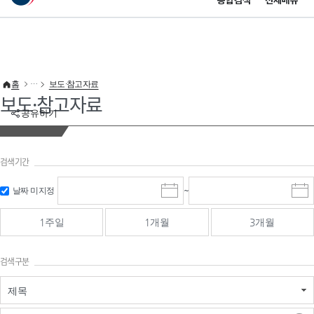
통합검색
전체메뉴
이 누리집은 대한민국 공식 전자정부 누리집입니다.
바로가기 메뉴
홈
보도·참고자료
보도·참고자료
공유하기
검색기간
검색
검색
날짜 미지정
~
시
종
기간 시작
기간 종료
작
료
일
일
일
일
1주일
1개월
3개월
선
선
택
택
달
달
검색구분
력
력
제목
검색구분 - 검색어 입
검색