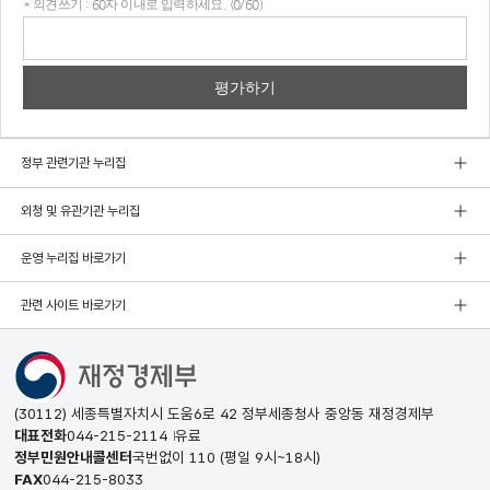
* 의견쓰기 : 60자 이내로 입력하세요. (0/60)
의견
쓰기
정부 관련기관 누리집
외청 및 유관기관 누리집
운영 누리집 바로가기
관련 사이트 바로가기
(30112) 세종특별자치시 도움6로 42 정부세종청사 중앙동 재정경제부
대표전화
044-215-2114
유료
정부민원안내콜센터
국번없이
110
(평일 9시~18시)
FAX
044-215-8033