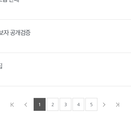
후보자 공개검증
집
1
2
3
4
5