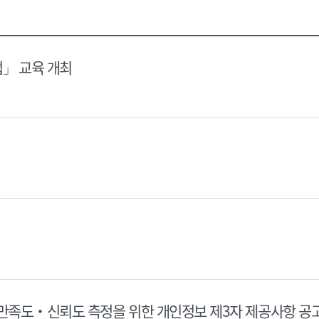
택
택
달
달
력
력
법」 교육 개최
 만족도‧신뢰도 측정을 위한 개인정보 제3자 제공사항 공