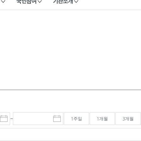
국민참여
기관소개
~
1주일
1개월
3개월
시
종
검색기간 종료일
작
료
일
일
선
선