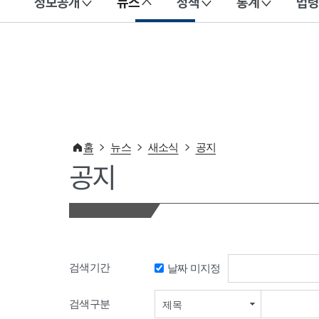
정보공개
뉴스
정책
통계
법령
이 누리집은 대한민국 공식 전자정부 누리집입니다.
홈
뉴스
새소식
공지
공지
검색기간
날짜 미지정
검색기간 시작일
검색구분
제목