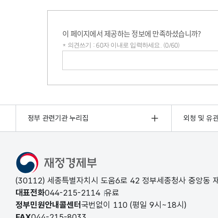
이 페이지에서 제공하는 정보에 만족하셨습니까?
* 의견쓰기 : 60자 이내로 입력하세요. (0/60)
의견쓰기
정부 관련기관 누리집
외청 및 유
(30112) 세종특별자치시 도움6로 42 정부세종청사 중앙동
대표전화
044-215-2114
유료
정부민원안내콜센터
국번없이
110
(평일 9시~18시)
FAX
044-215-8033