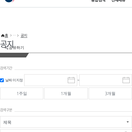
통합검색
전체메뉴
이 누리집은 대한민국 공식 전자정부 누리집입니다.
바로가기 메뉴
홈
공지
공지
공유하기
검색기간
검색
검색
날짜 미지정
~
시
종
기간 시작
기간 종료
작
료
일
일
일
일
1주일
1개월
3개월
선
선
택
택
달
달
검색구분
력
력
제목
검색구분 - 검색어 입
검색