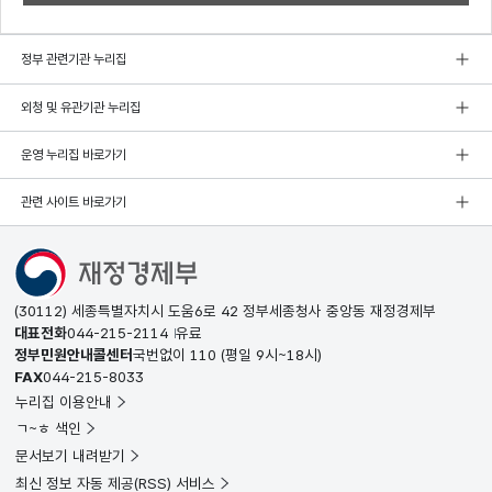
정부 관련기관 누리집
외청 및 유관기관 누리집
운영 누리집 바로가기
관련 사이트 바로가기
(30112) 세종특별자치시 도움6로 42 정부세종청사 중앙동 재정경제부
대표전화
044-215-2114
유료
정부민원안내콜센터
국번없이
110
(평일 9시~18시)
FAX
044-215-8033
누리집 이용안내
ㄱ~ㅎ 색인
문서보기 내려받기
최신 정보 자동 제공(RSS) 서비스