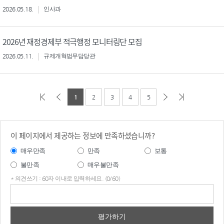
2026.05.18.
인사과
2026년 재정경제부 적극행정 모니터링단 모집
2026.05.11.
규제개혁법무담당관
1
2
3
4
5
이 페이지에서 제공하는 정보에 만족하셨습니까?
매우만족
만족
보통
불만족
매우불만족
* 의견쓰기 : 60자 이내로 입력하세요. (0/60)
의견
쓰기