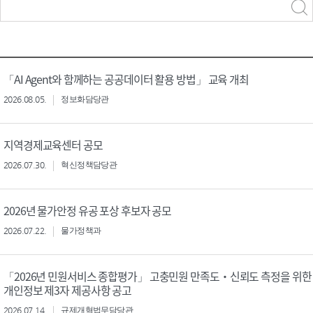
력
구분 선택
「AI Agent와 함께하는 공공데이터 활용 방법」 교육 개최
2026.08.05.
정보화담당관
지역경제교육센터 공모
2026.07.30.
혁신정책담당관
2026년 물가안정 유공 포상 후보자 공모
2026.07.22.
물가정책과
「2026년 민원서비스 종합평가」 고충민원 만족도‧신뢰도 측정을 위한
개인정보 제3자 제공사항 공고
2026.07.14.
규제개혁법무담당관