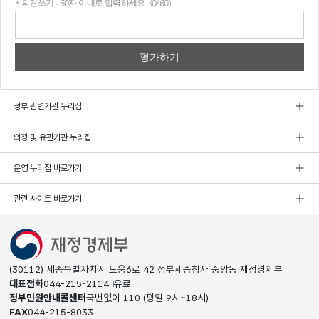
* 의견쓰기 : 60자 이내로 입력하세요. (0/60)
의견
쓰기
정부 관련기관 누리집
외청 및 유관기관 누리집
운영 누리집 바로가기
관련 사이트 바로가기
(30112) 세종특별자치시 도움6로 42 정부세종청사 중앙동 재정경제부
대표전화
044-215-2114
유료
정부민원안내콜센터
국번없이
110
(평일 9시~18시)
FAX
044-215-8033