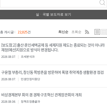
력
구분 선택
실ㆍ국별 보도자료 보기
최신순
조회순
총 게시글 :
22,025
건
[보도참고] 출산·혼인세액공제 등 세제지원 제도는 종료되는 것이 아니라
재정(예산)지원으로 방식이 변경됩니다.
2026.08.07.
조세분석과
구윤철 부총리, 창신동 쪽방촌을 방문하여 폭염 취약계층 생활환경 점검
2026.08.07.
민생안정지원단
비상경제본부 회의 겸 경제·구조혁신 관계장관회의 개최
2026.08.06.
정책조정총괄과