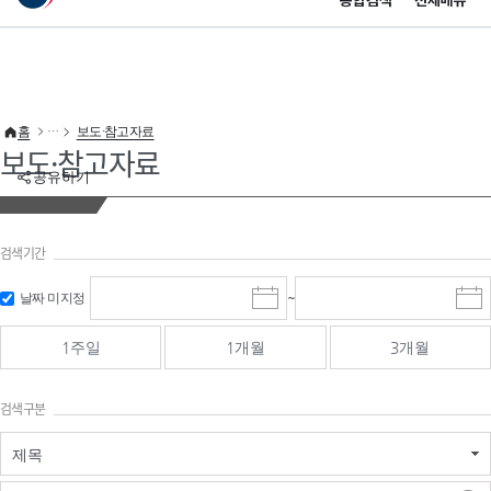
통합검색
전체메뉴
이 누리집은 대한민국 공식 전자정부 누리집입니다.
바로가기 메뉴
홈
보도·참고자료
보도·참고자료
공유하기
검색기간
검색
검색
날짜 미지정
~
시
종
기간 시작
기간 종료
작
료
일
일
일
일
1주일
1개월
3개월
선
선
택
택
달
달
검색구분
력
력
제목
검색구분 - 검색어 입
검색