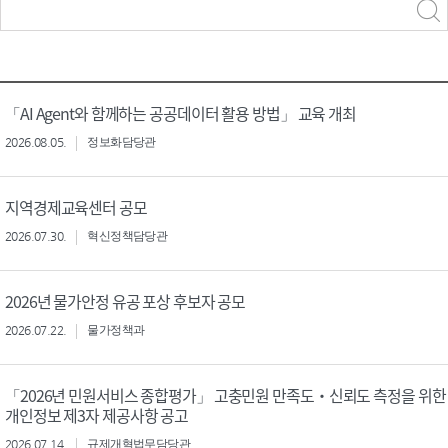
력
구분 선택
「AI Agent와 함께하는 공공데이터 활용 방법」 교육 개최
2026.08.05.
정보화담당관
지역경제교육센터 공모
2026.07.30.
혁신정책담당관
2026년 물가안정 유공 포상 후보자 공모
2026.07.22.
물가정책과
「2026년 민원서비스 종합평가」 고충민원 만족도‧신뢰도 측정을 위한
개인정보 제3자 제공사항 공고
2026.07.14.
규제개혁법무담당관