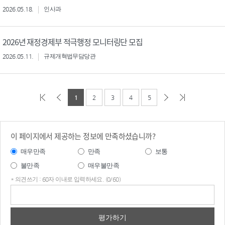
2026.05.18.
인사과
2026년 재정경제부 적극행정 모니터링단 모집
2026.05.11.
규제개혁법무담당관
1
2
3
4
5
이 페이지에서 제공하는 정보에 만족하셨습니까?
매우만족
만족
보통
불만족
매우불만족
* 의견쓰기 : 60자 이내로 입력하세요. (0/60)
의견
쓰기