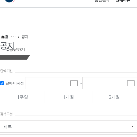
통합검색
전체메뉴
이 누리집은 대한민국 공식 전자정부 누리집입니다.
바로가기 메뉴
홈
공지
공지
공유하기
검색기간
검색
검색
날짜 미지정
~
시
종
기간 시작
기간 종료
작
료
일
일
일
일
1주일
1개월
3개월
선
선
택
택
달
달
검색구분
력
력
제목
검색구분 - 검색어 입
검색