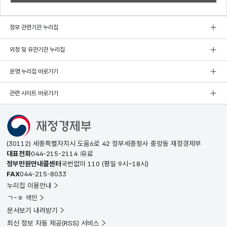
정부 관련기관 누리집
외청 및 유관기관 누리집
운영 누리집 바로가기
관련 사이트 바로가기
(30112) 세종특별자치시 도움6로 42 정부세종청사 중앙동 재정경제부
대표전화
044-215-2114
유료
정부민원안내콜센터
국번없이
110
(평일 9시~18시)
FAX
044-215-8033
누리집 이용안내
ㄱ~ㅎ 색인
문서보기 내려받기
최신 정보 자동 제공(RSS) 서비스