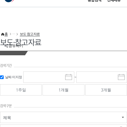
통합검색
전체메뉴
이 누리집은 대한민국 공식 전자정부 누리집입니다.
바로가기 메뉴
홈
보도·참고자료
보도·참고자료
공유하기
검색기간
검색
검색
날짜 미지정
~
시
종
기간 시작
기간 종료
작
료
일
일
일
일
1주일
1개월
3개월
선
선
택
택
달
달
검색구분
력
력
제목
검색구분 - 검색어 입
검색