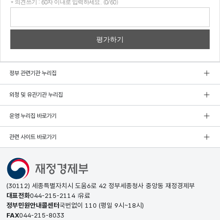
* 의견쓰기 : 60자 이내로 입력하세요. (0/60)
의견
쓰기
정부 관련기관 누리집
외청 및 유관기관 누리집
운영 누리집 바로가기
관련 사이트 바로가기
(30112) 세종특별자치시 도움6로 42 정부세종청사 중앙동 재정경제부
대표전화
044-215-2114
유료
정부민원안내콜센터
국번없이
110
(평일 9시~18시)
FAX
044-215-8033