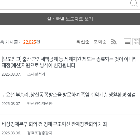
력
구분 선택
실ㆍ국별 보도자료 보기
최신순
조회순
총 게시글 :
22,025
건
[보도참고] 출산·혼인세액공제 등 세제지원 제도는 종료되는 것이 아니라
재정(예산)지원으로 방식이 변경됩니다.
2026.08.07.
조세분석과
구윤철 부총리, 창신동 쪽방촌을 방문하여 폭염 취약계층 생활환경 점검
2026.08.07.
민생안정지원단
비상경제본부 회의 겸 경제·구조혁신 관계장관회의 개최
2026.08.06.
정책조정총괄과