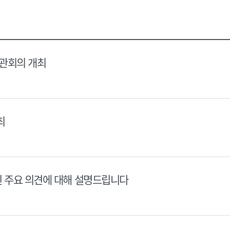
택
택
달
달
력
력
장관회의 개최
최
된 주요 의견에 대해 설명드립니다