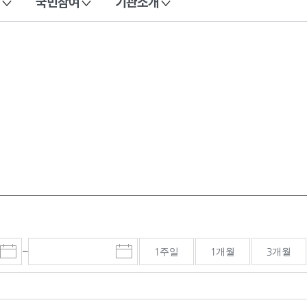
국민참여
기관소개
~
1주일
1개월
3개월
시
종
검색기간 종료일
작
료
일
일
선
선