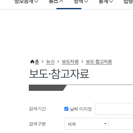
정보공개
뉴스
정책
통계
법령
이 누리집은 대한민국 공식 전자정부 누리집입니다.
홈
뉴스
보도자료
보도·참고자료
보도·참고자료
검색기간
날짜 미지정
검색기간 시작일
검색구분
제목