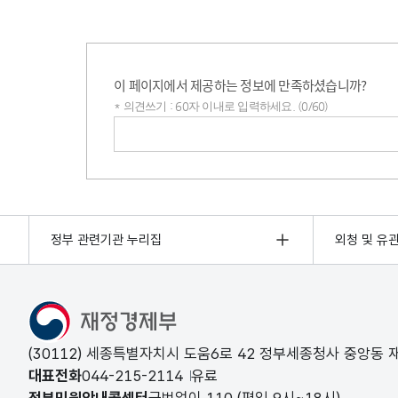
이 페이지에서 제공하는 정보에 만족하셨습니까?
* 의견쓰기 : 60자 이내로 입력하세요. (0/60)
의견쓰기
정부 관련기관 누리집
외청 및 유
(30112) 세종특별자치시 도움6로 42 정부세종청사 중앙동
대표전화
044-215-2114
유료
정부민원안내콜센터
국번없이
110
(평일 9시~18시)