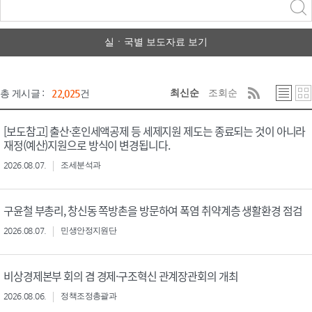
력
구분 선택
실ㆍ국별 보도자료 보기
최신순
조회순
총 게시글 :
22,025
건
[보도참고] 출산·혼인세액공제 등 세제지원 제도는 종료되는 것이 아니라
재정(예산)지원으로 방식이 변경됩니다.
2026.08.07.
조세분석과
구윤철 부총리, 창신동 쪽방촌을 방문하여 폭염 취약계층 생활환경 점검
2026.08.07.
민생안정지원단
비상경제본부 회의 겸 경제·구조혁신 관계장관회의 개최
2026.08.06.
정책조정총괄과