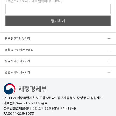
* 의견쓰기 : 60자 이내로 입력하세요. (0/60)
의견
쓰기
정부 관련기관 누리집
외청 및 유관기관 누리집
운영 누리집 바로가기
관련 사이트 바로가기
(30112) 세종특별자치시 도움6로 42 정부세종청사 중앙동 재정경제부
대표전화
044-215-2114
유료
정부민원안내콜센터
국번없이
110
(평일 9시~18시)
FAX
044-215-8033