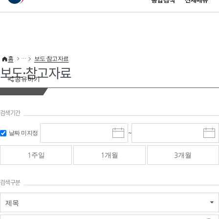
통합검색
전체메뉴
이 누리집은 대한민국 공식 전자정부 누리집입니다.
바로가기 메뉴
홈
보도·참고자료
보도·참고자료
공유하기
검색기간
검색
검색
날짜 미지정
~
시
종
기간 시작
기간 종료
작
료
일
일
일
일
1주일
1개월
3개월
선
선
택
택
달
달
검색구분
력
력
제목
검색구분 - 검색어 입
검색