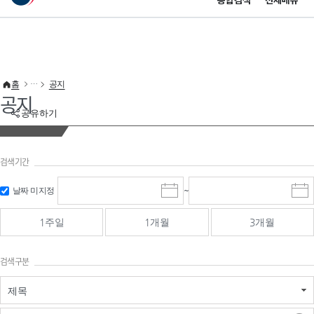
통합검색
전체메뉴
이 누리집은 대한민국 공식 전자정부 누리집입니다.
바로가기 메뉴
홈
공지
공지
공유하기
검색기간
검색
검색
날짜 미지정
~
시
종
기간 시작
기간 종료
작
료
일
일
일
일
1주일
1개월
3개월
선
선
택
택
달
달
검색구분
력
력
제목
검색구분 - 검색어 입
검색