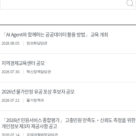
력
구분 선택
「AI Agent와 함께하는 공공데이터 활용 방법」 교육 개최
2026.08.05.
정보화담당관
지역경제교육센터 공모
2026.07.30.
혁신정책담당관
2026년 물가안정 유공 포상 후보자 공모
2026.07.22.
물가정책과
「2026년 민원서비스 종합평가」 고충민원 만족도‧신뢰도 측정을 위한
개인정보 제3자 제공사항 공고
2026.07.14.
규제개혁법무담당관