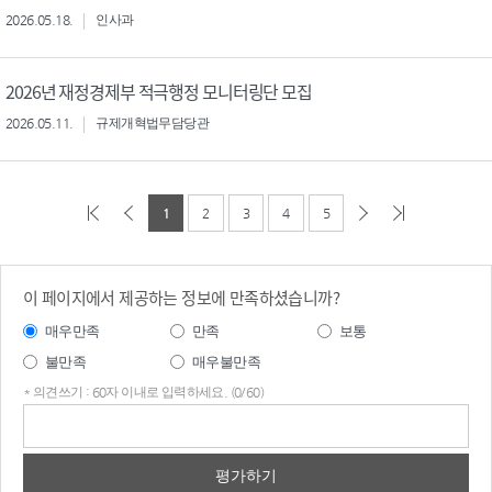
2026.05.18.
인사과
2026년 재정경제부 적극행정 모니터링단 모집
2026.05.11.
규제개혁법무담당관
1
2
3
4
5
이 페이지에서 제공하는 정보에 만족하셨습니까?
매우만족
만족
보통
불만족
매우불만족
* 의견쓰기 : 60자 이내로 입력하세요. (0/60)
의견
쓰기