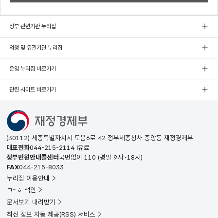
정부 관련기관 누리집
외청 및 유관기관 누리집
운영 누리집 바로가기
관련 사이트 바로가기
(30112) 세종특별자치시 도움6로 42 정부세종청사 중앙동 재정경제부
대표전화
044-215-2114
유료
정부민원안내콜센터
국번없이
110
(평일 9시~18시)
FAX
044-215-8033
누리집 이용안내
ㄱ~ㅎ 색인
문서보기 내려받기
최신 정보 자동 제공(RSS) 서비스