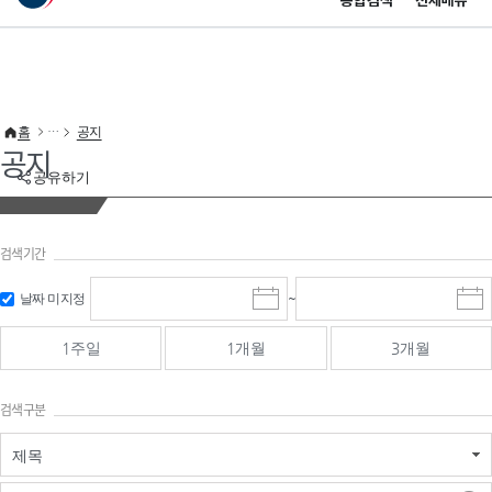
통합검색
전체메뉴
이 누리집은 대한민국 공식 전자정부 누리집입니다.
바로가기 메뉴
홈
공지
공지
공유하기
검색기간
검색
검색
날짜 미지정
~
시
종
기간 시작
기간 종료
작
료
일
일
일
일
1주일
1개월
3개월
선
선
택
택
달
달
검색구분
력
력
제목
검색구분 - 검색어 입
검색