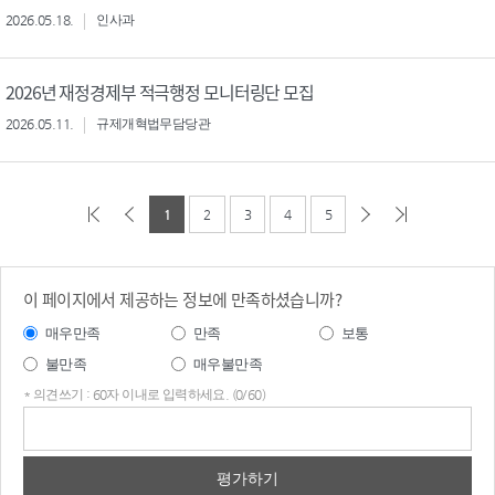
2026.05.18.
인사과
2026년 재정경제부 적극행정 모니터링단 모집
2026.05.11.
규제개혁법무담당관
1
2
3
4
5
이 페이지에서 제공하는 정보에 만족하셨습니까?
매우만족
만족
보통
불만족
매우불만족
* 의견쓰기 : 60자 이내로 입력하세요. (0/60)
의견
쓰기