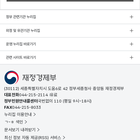
정부 관련기관 누리집
외청 및 유관기관 누리집
운영 누리집 바로가기
관련 사이트 바로가기
(30112) 세종특별자치시 도움6로 42 정부세종청사 중앙동 재정경제부
대표전화
044-215-2114
유료
정부민원안내콜센터
국번없이
110
(평일 9시~18시)
FAX
044-215-8033
누리집 이용안내
ㄱ~ㅎ 색인
문서보기 내려받기
최신 정보 자동 제공(RSS) 서비스