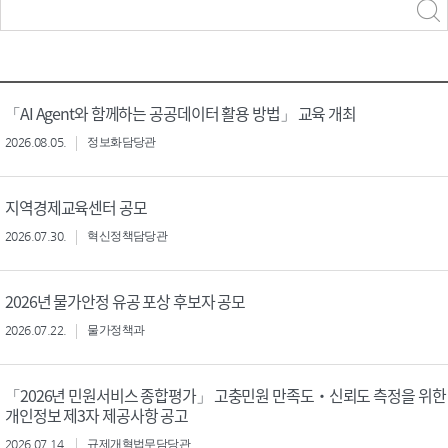
력
구분 선택
「AI Agent와 함께하는 공공데이터 활용 방법」 교육 개최
2026.08.05.
정보화담당관
지역경제교육센터 공모
2026.07.30.
혁신정책담당관
2026년 물가안정 유공 포상 후보자 공모
2026.07.22.
물가정책과
「2026년 민원서비스 종합평가」 고충민원 만족도‧신뢰도 측정을 위한
개인정보 제3자 제공사항 공고
2026.07.14.
규제개혁법무담당관